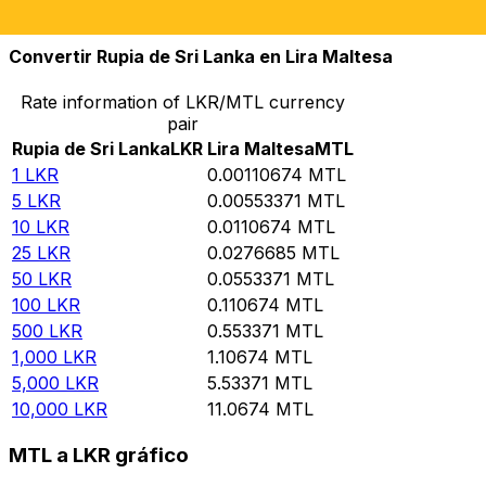
10,000
MTL
9,035,530
LKR
Convertir Rupia de Sri Lanka en Lira Maltesa
Rate information of LKR/MTL currency
pair
Rupia de Sri Lanka
LKR
Lira Maltesa
MTL
1
LKR
0.00110674
MTL
5
LKR
0.00553371
MTL
10
LKR
0.0110674
MTL
25
LKR
0.0276685
MTL
50
LKR
0.0553371
MTL
100
LKR
0.110674
MTL
500
LKR
0.553371
MTL
1,000
LKR
1.10674
MTL
5,000
LKR
5.53371
MTL
10,000
LKR
11.0674
MTL
MTL a LKR gráfico