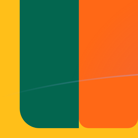
MTL a LKR tipos de cambio hoy
Convertir Lira Maltesa en Rupia de Sri Lanka
Rate information of MTL/LKR currency
pair
Lira Maltesa
MTL
Rupia de Sri Lanka
LKR
1
MTL
903.553
LKR
5
MTL
4,517.77
LKR
10
MTL
9,035.53
LKR
25
MTL
22,588.8
LKR
50
MTL
45,177.7
LKR
100
MTL
90,355.3
LKR
500
MTL
451,777
LKR
1,000
MTL
903,553
LKR
5,000
MTL
4,517,770
LKR