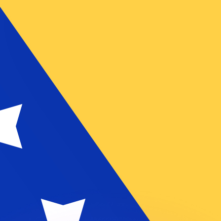
 tasas de los competidores.
r. Esto solo tiene fines informativos. No recibirás esta t