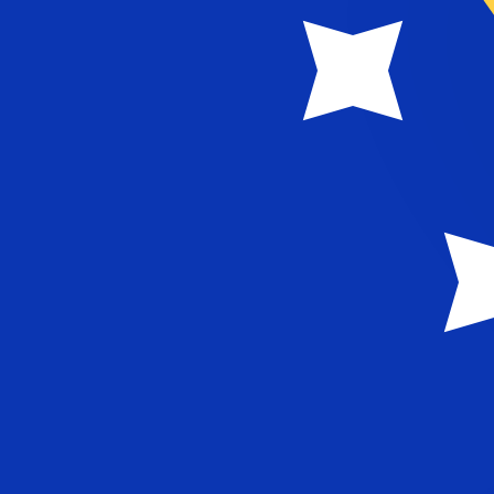
a
a
KM
BAM
-
Marco Convertible de Bosnia y Herzegovina
1.00
MTL
=
4.55
585837
BAM
Tasa del mercado medio a las 15:46 UTC
Habla con un experto en divisas hoy.
Podemos superar las
Programar una llamada
Usamos la tasa del mercado medio para nuestro converso
¿Sabías que puedes enviar dinero al extranjero con Xe?
Regístrate hoy