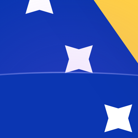
a y Herzegovina
egovina
BAM