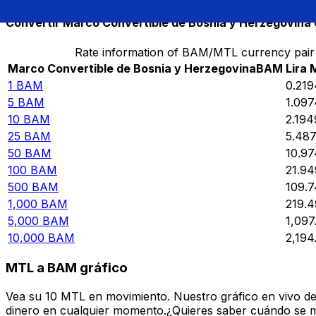
Convertir Marco Convertible de Bosnia y Herzegovina 
Rate information of BAM/MTL currency pair
Marco Convertible de Bosnia y Herzegovina
BAM
Lira 
1
BAM
0.21
5
BAM
1.09
10
BAM
2.194
25
BAM
5.48
50
BAM
10.9
100
BAM
21.9
500
BAM
109.
1,000
BAM
219.
5,000
BAM
1,097
10,000
BAM
2,194
MTL a BAM gráfico
Vea su 10 MTL en movimiento. Nuestro gráfico en vivo d
dinero en cualquier momento.¿Quieres saber cuándo se mue