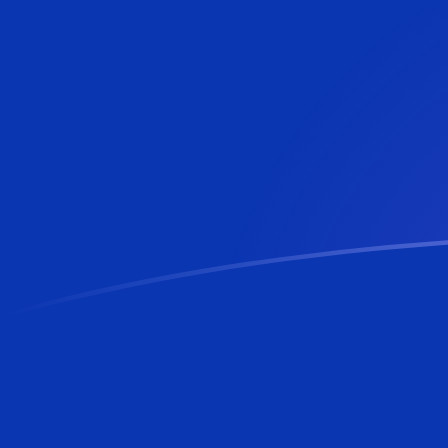
MTL a BAM tipos de cambio hoy
Convertir Lira Maltesa en Marco Convertible de Bosni
Rate information of MTL/BAM currency pair
Lira Maltesa
MTL
Marco Convertible de Bosnia y Herz
1
MTL
4.55586
BAM
5
MTL
22.7793
BAM
10
MTL
45.5586
BAM
25
MTL
113.896
BAM
50
MTL
227.793
BAM
100
MTL
455.586
BAM
500
MTL
2,277.93
BAM
1,000
MTL
4,555.86
BAM
5,000
MTL
22,779.3
BAM
10,000
MTL
45,558.6
BAM