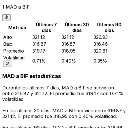
1 MAD a BIF
Últimos 7
Últimos 30
Últimos 90
Métrica
días
días
días
Alto
321.12
321.12
326.93
Bajo
316.87
316.87
316.46
Promedio
319.17
318.95
320.81
Volatilidad
0.71%
0.40%
0.35%
MAD a BIF estadísticas
Durante los últimos 7 días, MAD a BIF se movieron
entre 316.87 y 321.12. El promedio fue 319.17 con 0.71%
volatilidad.
En los últimos 30 días, MAD a BIF movido entre 316.87 y
321.12. El promedio fue 318.95 con 0.40% volatilidad.
En los últimos 90 días, MAD a BIF movido entre 316.46