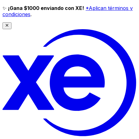
✨
¡Gana $1000 enviando con XE!
*Aplican términos y
condiciones
.