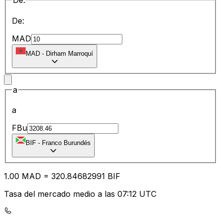
De:
De:
MAD
MAD
-
Dirham Marroquí
a
a
FBu
BIF
-
Franco Burundés
1.00
MAD
=
320.84
682991
BIF
Tasa del mercado medio a las 07:12 UTC