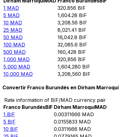
Dirham Marroquí
MAD
Franco Burundés
BIF
1
MAD
320.856
BIF
5
MAD
1,604.28
BIF
10
MAD
3,208.56
BIF
25
MAD
8,021.41
BIF
50
MAD
16,042.8
BIF
100
MAD
32,085.6
BIF
500
MAD
160,428
BIF
1,000
MAD
320,856
BIF
5,000
MAD
1,604,280
BIF
10,000
MAD
3,208,560
BIF
Convertir Franco Burundés en Dirham Marroquí
Rate information of BIF/MAD currency pair
Franco Burundés
BIF
Dirham Marroquí
MAD
1
BIF
0.00311666
MAD
5
BIF
0.0155833
MAD
10
BIF
0.0311666
MAD
25
BIF
0.0779165
MAD