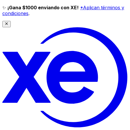
✨
¡Gana $1000 enviando con XE!
*Aplican términos y
condiciones
.