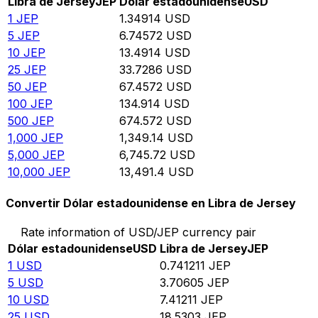
Libra de Jersey
JEP
Dólar estadounidense
USD
1
JEP
1.34914
USD
5
JEP
6.74572
USD
10
JEP
13.4914
USD
25
JEP
33.7286
USD
50
JEP
67.4572
USD
100
JEP
134.914
USD
500
JEP
674.572
USD
1,000
JEP
1,349.14
USD
5,000
JEP
6,745.72
USD
10,000
JEP
13,491.4
USD
Convertir Dólar estadounidense en Libra de Jersey
Rate information of USD/JEP currency pair
Dólar estadounidense
USD
Libra de Jersey
JEP
1
USD
0.741211
JEP
5
USD
3.70605
JEP
10
USD
7.41211
JEP
25
USD
18.5303
JEP