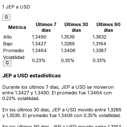
1 JEP a USD
Últimos 7
Últimos 30
Últimos 90
Métrica
días
días
días
Alto
1.3490
1.3539
1.3632
Bajo
1.3427
1.3286
1.3164
Promedio
1.3464
1.3406
1.3387
Volatilidad
0.23%
0.35%
0.33%
JEP a USD estadísticas
Durante los últimos 7 días, JEP a USD se movieron
entre 1.3427 y 1.3490. El promedio fue 1.3464 con
0.23% volatilidad.
En los últimos 30 días, JEP a USD movido entre 1.3286
y 1.3539. El promedio fue 1.3406 con 0.35% volatilidad.
En los últimos 90 días, JEP a USD movido entre 1.3164