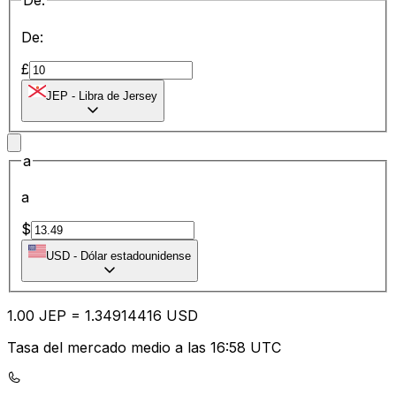
De:
De:
£
JEP
-
Libra de Jersey
a
a
$
USD
-
Dólar estadounidense
1.00
JEP
=
1.34
914416
USD
Tasa del mercado medio a las 16:58 UTC