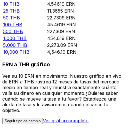
10
THB
4.54619
ERN
25
THB
11.3655
ERN
50
THB
22.7309
ERN
100
THB
45.4619
ERN
500
THB
227.309
ERN
1,000
THB
454.619
ERN
5,000
THB
2,273.09
ERN
10,000
THB
4,546.19
ERN
ERN a THB gráfico
Vea su 10 ERN en movimiento. Nuestro gráfico en vivo
de ERN a THB rastrea 12 meses de tasas del mercado
medio en tiempo real y muestra exactamente cuánto
valía su dinero en cualquier momento.¿Quieres saber
cuándo se mueve la tasa a tu favor? Establezca una
alerta de tasa y le avisaremos cuando alcance tu
objetivo.
Ver gráfico completo
Seguir tipo de cambio