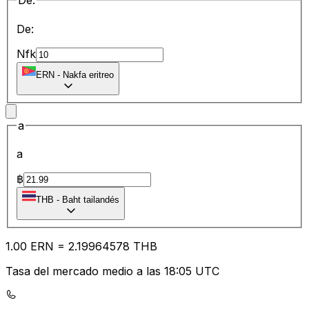
De:
De:
Nfk
ERN
-
Nakfa eritreo
a
a
฿
THB
-
Baht tailandés
1.00
ERN
=
2.19
964578
THB
Tasa del mercado medio a las 18:05 UTC