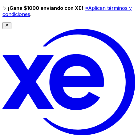
✨
¡Gana $1000 enviando con XE!
*Aplican términos y
condiciones
.