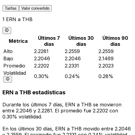
Tarifas
Valor convertido
1 ERN a THB
Últimos 7
Últimos 30
Últimos 90
Métrica
días
días
días
Alto
2.2281
2.2559
2.2559
Bajo
2.2046
2.2046
2.1469
Promedio
2.2202
2.2331
2.2023
Volatilidad
0.30%
0.24%
0.28%
ERN a THB estadísticas
Durante los últimos 7 días, ERN a THB se movieron
entre 2.2046 y 2.2281. El promedio fue 2.2202 con
0.30% volatilidad.
En los últimos 30 días, ERN a THB movido entre 2.2046
y 2.2559. El promedio fue 2.2331 con 0.24% volatilidad.