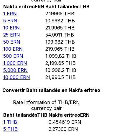
Nakfa eritreo
ERN
Baht tailandés
THB
1
ERN
2.19965
THB
5
ERN
10.9982
THB
10
ERN
21.9965
THB
25
ERN
54.9911
THB
50
ERN
109.982
THB
100
ERN
219.965
THB
500
ERN
1,099.82
THB
1,000
ERN
2,199.65
THB
5,000
ERN
10,998.2
THB
10,000
ERN
21,996.5
THB
Convertir Baht tailandés en Nakfa eritreo
Rate information of THB/ERN
currency pair
Baht tailandés
THB
Nakfa eritreo
ERN
1
THB
0.454619
ERN
5
THB
2.27309
ERN