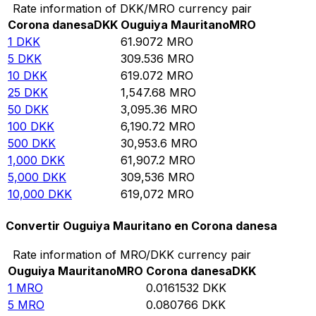
Rate information of DKK/MRO currency pair
Corona danesa
DKK
Ouguiya Mauritano
MRO
1
DKK
61.9072
MRO
5
DKK
309.536
MRO
10
DKK
619.072
MRO
25
DKK
1,547.68
MRO
50
DKK
3,095.36
MRO
100
DKK
6,190.72
MRO
500
DKK
30,953.6
MRO
1,000
DKK
61,907.2
MRO
5,000
DKK
309,536
MRO
10,000
DKK
619,072
MRO
Convertir Ouguiya Mauritano en Corona danesa
Rate information of MRO/DKK currency pair
Ouguiya Mauritano
MRO
Corona danesa
DKK
1
MRO
0.0161532
DKK
5
MRO
0.080766
DKK