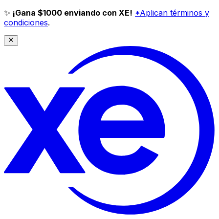
✨
¡Gana $1000 enviando con XE!
*Aplican términos y
condiciones
.