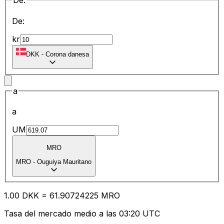
De:
De:
kr
DKK
-
Corona danesa
a
a
UM
MRO
MRO
-
Ouguiya Mauritano
1.00
DKK
=
61.90
724225
MRO
Tasa del mercado medio a las 03:20 UTC