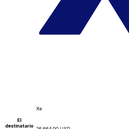
Xe
El
destinatario
26,664.00 USD