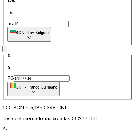
De:
De:
лв
BGN
-
Lev Búlgaro
a
a
FG
GNF
-
Franco Guineano
1.00
BGN
=
5,189.03
48
GNF
Tasa del mercado medio a las 06:27 UTC