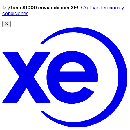
✨
¡Gana $1000 enviando con XE!
*Aplican términos y
condiciones
.