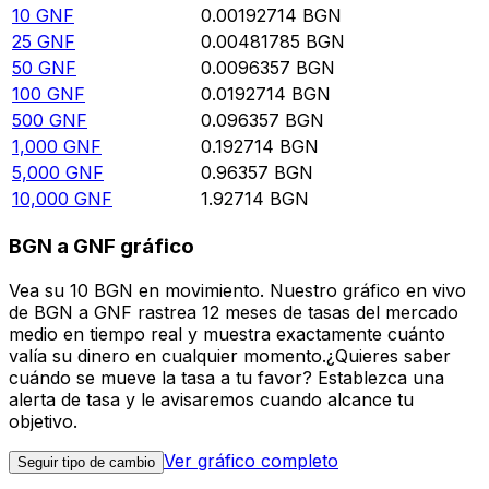
10
GNF
0.00192714
BGN
25
GNF
0.00481785
BGN
50
GNF
0.0096357
BGN
100
GNF
0.0192714
BGN
500
GNF
0.096357
BGN
1,000
GNF
0.192714
BGN
5,000
GNF
0.96357
BGN
10,000
GNF
1.92714
BGN
BGN a GNF gráfico
Vea su 10 BGN en movimiento. Nuestro gráfico en vivo
de BGN a GNF rastrea 12 meses de tasas del mercado
medio en tiempo real y muestra exactamente cuánto
valía su dinero en cualquier momento.¿Quieres saber
cuándo se mueve la tasa a tu favor? Establezca una
alerta de tasa y le avisaremos cuando alcance tu
objetivo.
Ver gráfico completo
Seguir tipo de cambio