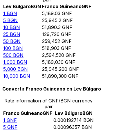
Lev Búlgaro
BGN
Franco Guineano
GNF
1
BGN
5,189.03
GNF
5
BGN
25,945.2
GNF
10
BGN
51,890.3
GNF
25
BGN
129,726
GNF
50
BGN
259,452
GNF
100
BGN
518,903
GNF
500
BGN
2,594,520
GNF
1,000
BGN
5,189,030
GNF
5,000
BGN
25,945,200
GNF
10,000
BGN
51,890,300
GNF
Convertir Franco Guineano en Lev Búlgaro
Rate information of GNF/BGN currency
pair
Franco Guineano
GNF
Lev Búlgaro
BGN
1
GNF
0.000192714
BGN
5
GNF
0.00096357
BGN