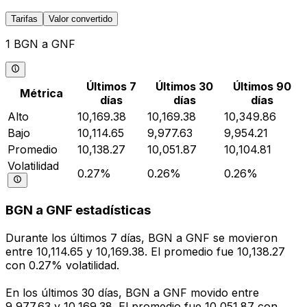
Tarifas
Valor convertido
1 BGN a GNF
Últimos 7
Últimos 30
Últimos 90
Métrica
días
días
días
Alto
10,169.38
10,169.38
10,349.86
Bajo
10,114.65
9,977.63
9,954.21
Promedio
10,138.27
10,051.87
10,104.81
Volatilidad
0.27%
0.26%
0.26%
BGN a GNF estadísticas
Durante los últimos 7 días, BGN a GNF se movieron
entre 10,114.65 y 10,169.38. El promedio fue 10,138.27
con 0.27% volatilidad.
En los últimos 30 días, BGN a GNF movido entre
9,977.63 y 10,169.38. El promedio fue 10,051.87 con