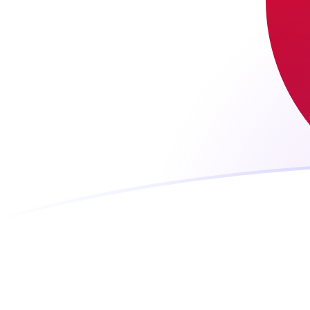
BEF a JPY tipos de cambio hoy
Convertir Franco Belga en Yen japonés
Rate information of BEF/JPY
currency pair
Franco Belga
BEF
Yen japonés
JPY
1
BEF
4.5241
JPY
5
BEF
22.6205
JPY
10
BEF
45.241
JPY
25
BEF
113.102
JPY
50
BEF
226.205
JPY
100
BEF
452.41
JPY
500
BEF
2,262.05
JPY
1,000
BEF
4,524.1
JPY
5,000
BEF
22,620.5
JPY