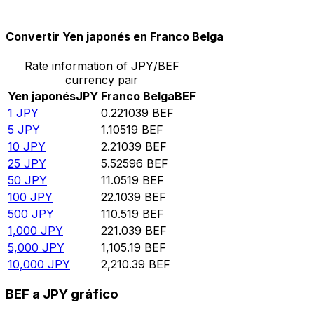
10,000
BEF
45,241
JPY
Convertir Yen japonés en Franco Belga
Rate information of JPY/BEF
currency pair
Yen japonés
JPY
Franco Belga
BEF
1
JPY
0.221039
BEF
5
JPY
1.10519
BEF
10
JPY
2.21039
BEF
25
JPY
5.52596
BEF
50
JPY
11.0519
BEF
100
JPY
22.1039
BEF
500
JPY
110.519
BEF
1,000
JPY
221.039
BEF
5,000
JPY
1,105.19
BEF
10,000
JPY
2,210.39
BEF
BEF a JPY gráfico