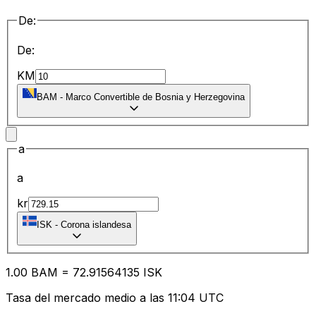
De:
De:
KM
BAM
-
Marco Convertible de Bosnia y Herzegovina
a
a
kr
ISK
-
Corona islandesa
1.00
BAM
=
72.91
564135
ISK
Tasa del mercado medio a las 11:04 UTC