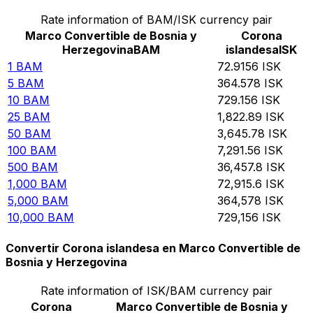
Rate information of BAM/ISK currency pair
Marco Convertible de Bosnia y
Corona
Herzegovina
BAM
islandesa
ISK
1
BAM
72.9156
ISK
5
BAM
364.578
ISK
10
BAM
729.156
ISK
25
BAM
1,822.89
ISK
50
BAM
3,645.78
ISK
100
BAM
7,291.56
ISK
500
BAM
36,457.8
ISK
1,000
BAM
72,915.6
ISK
5,000
BAM
364,578
ISK
10,000
BAM
729,156
ISK
Convertir Corona islandesa en Marco Convertible de
Bosnia y Herzegovina
Rate information of ISK/BAM currency pair
Corona
Marco Convertible de Bosnia y