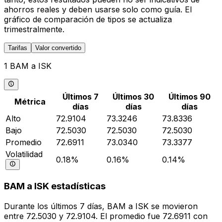
ahorros reales y deben usarse solo como guía. El
gráfico de comparación de tipos se actualiza
trimestralmente.
Tarifas
Valor convertido
1 BAM a ISK
Últimos 7
Últimos 30
Últimos 90
Métrica
días
días
días
Alto
72.9104
73.3246
73.8336
Bajo
72.5030
72.5030
72.5030
Promedio
72.6911
73.0340
73.3377
Volatilidad
0.18%
0.16%
0.14%
BAM a ISK estadísticas
Durante los últimos 7 días, BAM a ISK se movieron
entre 72.5030 y 72.9104. El promedio fue 72.6911 con