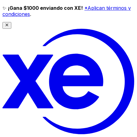
✨
¡Gana $1000 enviando con XE!
*Aplican términos y
condiciones
.