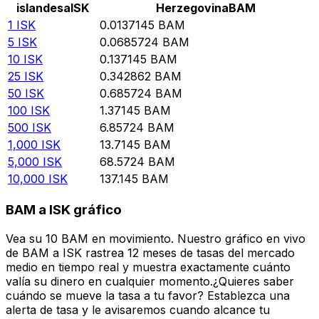
islandesa
ISK
Herzegovina
BAM
1
ISK
0.0137145
BAM
5
ISK
0.0685724
BAM
10
ISK
0.137145
BAM
25
ISK
0.342862
BAM
50
ISK
0.685724
BAM
100
ISK
1.37145
BAM
500
ISK
6.85724
BAM
1,000
ISK
13.7145
BAM
5,000
ISK
68.5724
BAM
10,000
ISK
137.145
BAM
BAM a ISK gráfico
Vea su 10 BAM en movimiento. Nuestro gráfico en vivo
de BAM a ISK rastrea 12 meses de tasas del mercado
medio en tiempo real y muestra exactamente cuánto
valía su dinero en cualquier momento.¿Quieres saber
cuándo se mueve la tasa a tu favor? Establezca una
alerta de tasa y le avisaremos cuando alcance tu