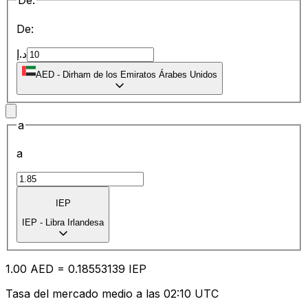
De:
De:
د.إ
AED
-
Dirham de los Emiratos Árabes Unidos
a
a
IEP
IEP
-
Libra Irlandesa
1.00
AED
=
0.18
553139
IEP
Tasa del mercado medio a las 02:10 UTC