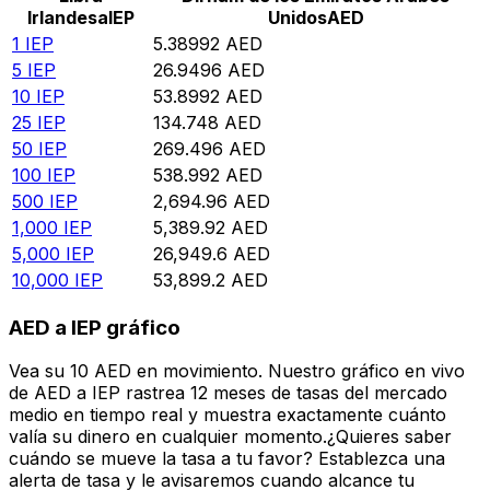
Irlandesa
IEP
Unidos
AED
1
IEP
5.38992
AED
5
IEP
26.9496
AED
10
IEP
53.8992
AED
25
IEP
134.748
AED
50
IEP
269.496
AED
100
IEP
538.992
AED
500
IEP
2,694.96
AED
1,000
IEP
5,389.92
AED
5,000
IEP
26,949.6
AED
10,000
IEP
53,899.2
AED
AED a IEP gráfico
Vea su 10 AED en movimiento. Nuestro gráfico en vivo
de AED a IEP rastrea 12 meses de tasas del mercado
medio en tiempo real y muestra exactamente cuánto
valía su dinero en cualquier momento.¿Quieres saber
cuándo se mueve la tasa a tu favor? Establezca una
alerta de tasa y le avisaremos cuando alcance tu