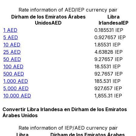
Rate information of AED/IEP currency pair
Dirham de los Emiratos Árabes
Libra
Unidos
AED
Irlandesa
IEP
1
AED
0.185531
IEP
5
AED
0.927657
IEP
10
AED
1.85531
IEP
25
AED
4.63828
IEP
50
AED
9.27657
IEP
100
AED
18.5531
IEP
500
AED
92.7657
IEP
1,000
AED
185.531
IEP
5,000
AED
927.657
IEP
10,000
AED
1,855.31
IEP
Convertir Libra Irlandesa en Dirham de los Emiratos
Árabes Unidos
Rate information of IEP/AED currency pair
Libra
Dirham de los Emiratos Árabes