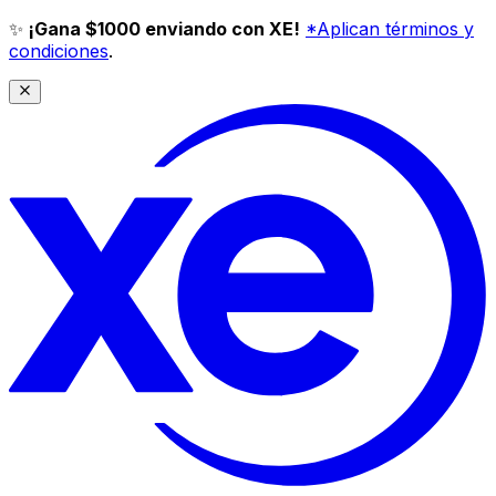
✨
¡Gana $1000 enviando con XE!
*Aplican términos y
condiciones
.