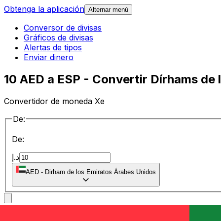
Obtenga la aplicación
Alternar menú
Conversor de divisas
Gráficos de divisas
Alertas de tipos
Enviar dinero
10 AED a ESP - Convertir Dírhams de
Convertidor de moneda Xe
De:
De:
د.إ
AED
-
Dirham de los Emiratos Árabes Unidos
a