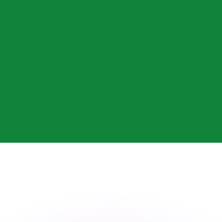
 tasas de los competidores.
r. Esto solo tiene fines informativos. No recibirás esta t