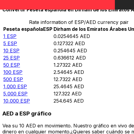
Convertir Peseta española en Dirham de los Emiratos 
Rate information of ESP/AED currency pair
Peseta española
ESP
Dirham de los Emiratos Árabes U
1
ESP
0.0254645
AED
5
ESP
0.127322
AED
10
ESP
0.254645
AED
25
ESP
0.636612
AED
50
ESP
1.27322
AED
100
ESP
2.54645
AED
500
ESP
12.7322
AED
1,000
ESP
25.4645
AED
5,000
ESP
127.322
AED
10,000
ESP
254.645
AED
AED a ESP gráfico
Vea su 10 AED en movimiento. Nuestro gráfico en vivo d
dinero en cualquier momento.¿Quieres saber cuándo se mue