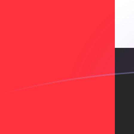
AED a ESP tipos de cambio hoy
Convertir Dirham de los Emiratos Árabes Unidos en Pe
Rate information of AED/ESP currency pair
Dirham de los Emiratos Árabes Unidos
AED
Peseta esp
1
AED
39.2704
ES
5
AED
196.352
ESP
10
AED
392.704
ES
25
AED
981.759
ES
50
AED
1,963.52
ES
100
AED
3,927.04
ES
500
AED
19,635.2
ES
1,000
AED
39,270.4
ES
5,000
AED
196,352
ESP
10,000
AED
392,704
ES