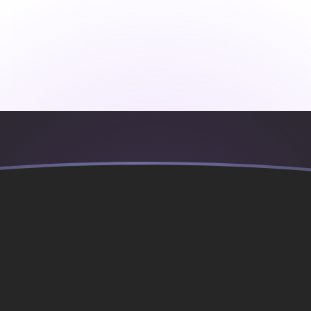
seta española
añola
ESP
P
P
P
P
P
P
P
P