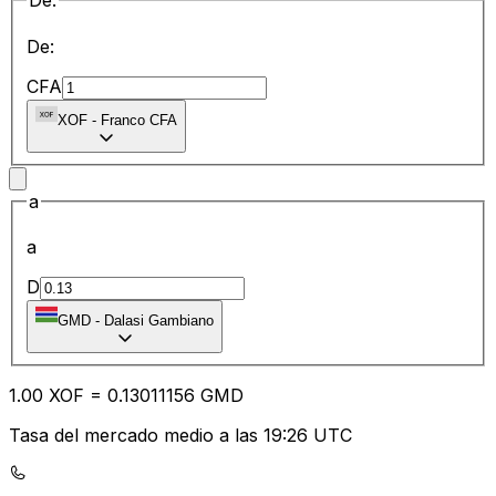
De:
De:
CFA
XOF
-
Franco CFA
a
a
D
GMD
-
Dalasi Gambiano
1.00
XOF
=
0.13
011156
GMD
Tasa del mercado medio a las 19:26 UTC