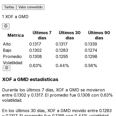
Tarifas
Valor convertido
1 XOF a GMD
Últimos 7
Últimos 30
Últimos 90
Métrica
días
días
días
Alto
0.1317
0.1317
0.1339
Bajo
0.1302
0.1283
0.1274
Promedio
0.1308
0.1295
0.1298
Volatilidad
0.63%
0.44%
0.56%
XOF a GMD estadísticas
Durante los últimos 7 días, XOF a GMD se movieron
entre 0.1302 y 0.1317. El promedio fue 0.1308 con 0.63%
volatilidad.
En los últimos 30 días, XOF a GMD movido entre 0.1283
y 0.1317. El promedio fue 0.1295 con 0.44% volatilidad.