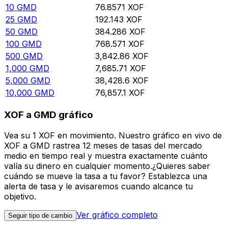
10
GMD
76.8571
XOF
25
GMD
192.143
XOF
50
GMD
384.286
XOF
100
GMD
768.571
XOF
500
GMD
3,842.86
XOF
1,000
GMD
7,685.71
XOF
5,000
GMD
38,428.6
XOF
10,000
GMD
76,857.1
XOF
XOF a GMD gráfico
Vea su 1 XOF en movimiento. Nuestro gráfico en vivo de
XOF a GMD rastrea 12 meses de tasas del mercado
medio en tiempo real y muestra exactamente cuánto
valía su dinero en cualquier momento.¿Quieres saber
cuándo se mueve la tasa a tu favor? Establezca una
alerta de tasa y le avisaremos cuando alcance tu
objetivo.
Ver gráfico completo
Seguir tipo de cambio