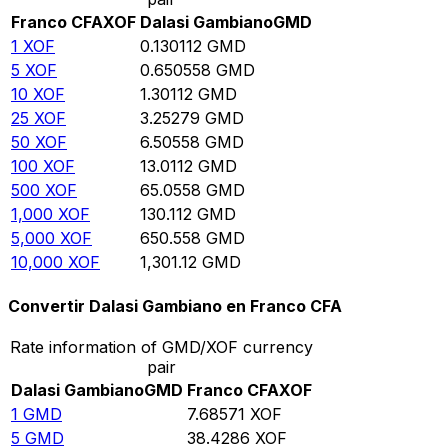
Franco CFA
XOF
Dalasi Gambiano
GMD
1
XOF
0.130112
GMD
5
XOF
0.650558
GMD
10
XOF
1.30112
GMD
25
XOF
3.25279
GMD
50
XOF
6.50558
GMD
100
XOF
13.0112
GMD
500
XOF
65.0558
GMD
1,000
XOF
130.112
GMD
5,000
XOF
650.558
GMD
10,000
XOF
1,301.12
GMD
Convertir Dalasi Gambiano en Franco CFA
Rate information of GMD/XOF currency
pair
Dalasi Gambiano
GMD
Franco CFA
XOF
1
GMD
7.68571
XOF
5
GMD
38.4286
XOF