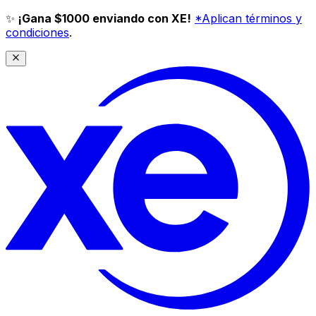
✨
¡Gana $1000 enviando con XE!
*Aplican términos y
condiciones
.