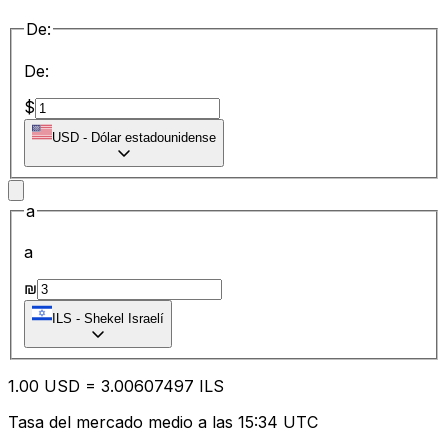
De:
De:
$
USD
-
Dólar estadounidense
a
a
₪
ILS
-
Shekel Israelí
1.00
USD
=
3.00
607497
ILS
Tasa del mercado medio a las 15:34 UTC