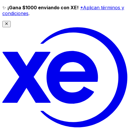
✨
¡Gana $1000 enviando con XE!
*Aplican términos y
condiciones
.