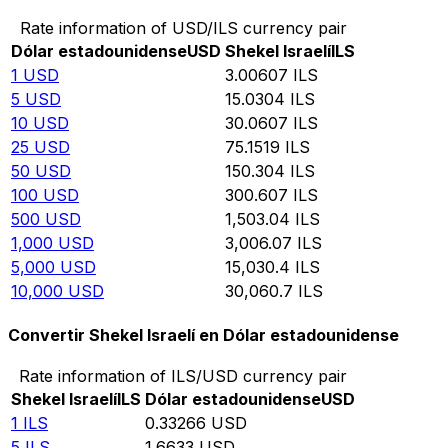
Rate information of USD/ILS currency pair
Dólar estadounidense
USD
Shekel Israelí
ILS
1
USD
3.00607
ILS
5
USD
15.0304
ILS
10
USD
30.0607
ILS
25
USD
75.1519
ILS
50
USD
150.304
ILS
100
USD
300.607
ILS
500
USD
1,503.04
ILS
1,000
USD
3,006.07
ILS
5,000
USD
15,030.4
ILS
10,000
USD
30,060.7
ILS
Convertir Shekel Israelí en Dólar estadounidense
Rate information of ILS/USD currency pair
Shekel Israelí
ILS
Dólar estadounidense
USD
1
ILS
0.33266
USD
5
ILS
1.6633
USD