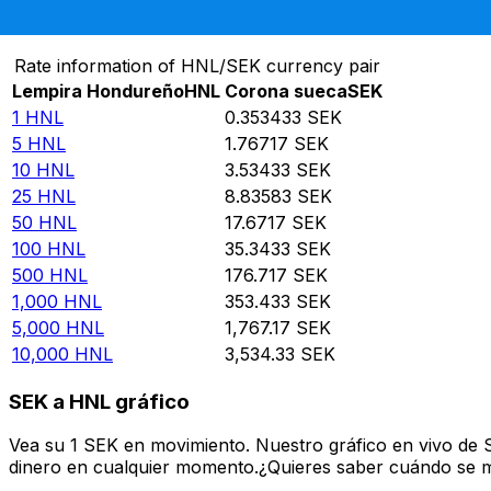
Convertir Lempira Hondureño en Corona sueca
Rate information of HNL/SEK currency pair
Lempira Hondureño
HNL
Corona sueca
SEK
1
HNL
0.353433
SEK
5
HNL
1.76717
SEK
10
HNL
3.53433
SEK
25
HNL
8.83583
SEK
50
HNL
17.6717
SEK
100
HNL
35.3433
SEK
500
HNL
176.717
SEK
1,000
HNL
353.433
SEK
5,000
HNL
1,767.17
SEK
10,000
HNL
3,534.33
SEK
SEK a HNL gráfico
Vea su 1 SEK en movimiento. Nuestro gráfico en vivo de 
dinero en cualquier momento.¿Quieres saber cuándo se mue