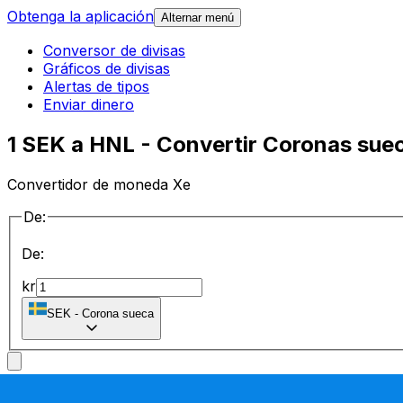
Obtenga la aplicación
Alternar menú
Conversor de divisas
Gráficos de divisas
Alertas de tipos
Enviar dinero
1 SEK a HNL - Convertir Coronas sue
Convertidor de moneda Xe
De:
De:
kr
SEK
-
Corona sueca
a