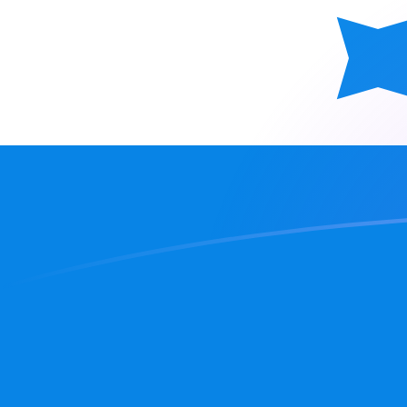
SEK a HNL tipos de cambio hoy
Convertir Corona sueca en Lempira Hondureño
Rate information of SEK/HNL currency pair
Corona sueca
SEK
Lempira Hondureño
HNL
1
SEK
2.82939
HNL
5
SEK
14.1469
HNL
10
SEK
28.2939
HNL
25
SEK
70.7347
HNL
50
SEK
141.469
HNL
100
SEK
282.939
HNL
500
SEK
1,414.69
HNL
1,000
SEK
2,829.39
HNL
5,000
SEK
14,146.9
HNL
10,000
SEK
28,293.9
HNL