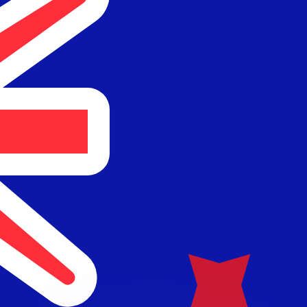
 tasas de los competidores.
r. Esto solo tiene fines informativos. No recibirás esta t