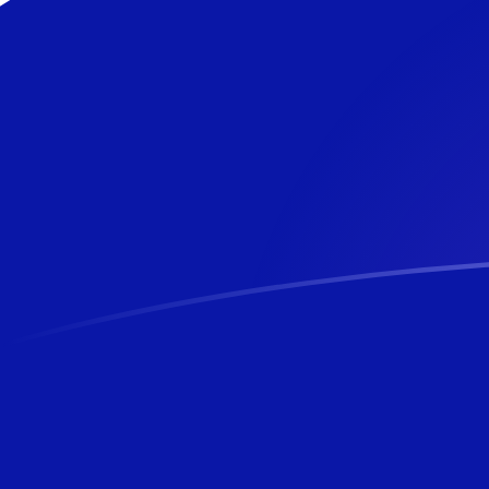
NZD a NZD tipos de cambio hoy
Convertir Dólar Neozelandés en Dólar Neozelandés
Rate information of NZD/NZD currency pair
Dólar Neozelandés
NZD
Dólar Neozelandés
NZD
1
NZD
1
NZD
5
NZD
5
NZD
10
NZD
10
NZD
25
NZD
25
NZD
50
NZD
50
NZD
100
NZD
100
NZD
500
NZD
500
NZD
1,000
NZD
1,000
NZD
5,000
NZD
5,000
NZD
10,000
NZD
10,000
NZD