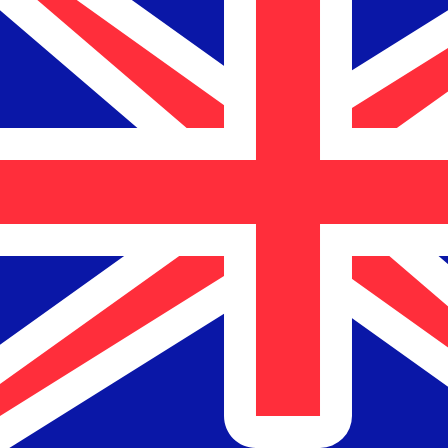
a
$
NZD
-
Dólar Neozelandés
1.00
NZD
=
1.00
NZD
Tasa del mercado medio a las 11:49 UTC
Enviar dinero
Habla con un experto en divisas hoy.
Podemos superar las
Programar una llamada
Usamos la tasa del mercado medio para nuestro converso
¿Sabías que puedes enviar dinero al extranjero con Xe?
Regístrate hoy