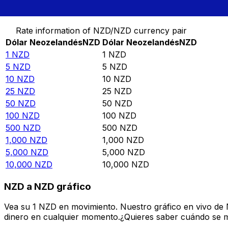
Convertir Dólar Neozelandés en Dólar Neozelandés
Rate information of NZD/NZD currency pair
Dólar Neozelandés
NZD
Dólar Neozelandés
NZD
1
NZD
1
NZD
5
NZD
5
NZD
10
NZD
10
NZD
25
NZD
25
NZD
50
NZD
50
NZD
100
NZD
100
NZD
500
NZD
500
NZD
1,000
NZD
1,000
NZD
5,000
NZD
5,000
NZD
10,000
NZD
10,000
NZD
NZD a NZD gráfico
Vea su 1 NZD en movimiento. Nuestro gráfico en vivo de
dinero en cualquier momento.¿Quieres saber cuándo se mue