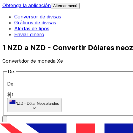
Obtenga la aplicación
Alternar menú
Conversor de divisas
Gráficos de divisas
Alertas de tipos
Enviar dinero
1 NZD a NZD - Convertir Dólares neo
Convertidor de moneda Xe
De:
De:
$
NZD
-
Dólar Neozelandés
a