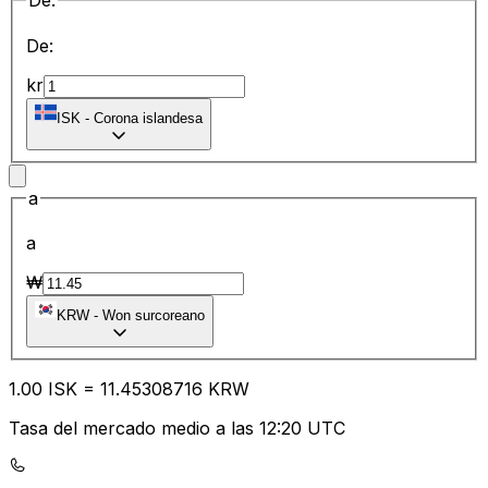
De:
De:
kr
ISK
-
Corona islandesa
a
a
₩
KRW
-
Won surcoreano
1.00
ISK
=
11.45
308716
KRW
Tasa del mercado medio a las 12:20 UTC