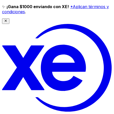
✨
¡Gana $1000 enviando con XE!
*Aplican términos y
condiciones
.