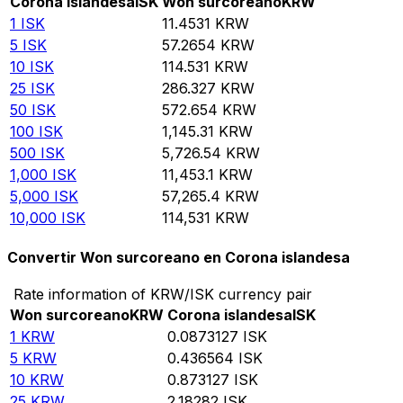
Corona islandesa
ISK
Won surcoreano
KRW
1
ISK
11.4531
KRW
5
ISK
57.2654
KRW
10
ISK
114.531
KRW
25
ISK
286.327
KRW
50
ISK
572.654
KRW
100
ISK
1,145.31
KRW
500
ISK
5,726.54
KRW
1,000
ISK
11,453.1
KRW
5,000
ISK
57,265.4
KRW
10,000
ISK
114,531
KRW
Convertir Won surcoreano en Corona islandesa
Rate information of KRW/ISK currency pair
Won surcoreano
KRW
Corona islandesa
ISK
1
KRW
0.0873127
ISK
5
KRW
0.436564
ISK
10
KRW
0.873127
ISK
25
KRW
2.18282
ISK