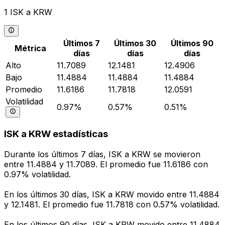
1 ISK a KRW
Últimos 7
Últimos 30
Últimos 90
Métrica
días
días
días
Alto
11.7089
12.1481
12.4906
Bajo
11.4884
11.4884
11.4884
Promedio
11.6186
11.7818
12.0591
Volatilidad
0.97%
0.57%
0.51%
ISK a KRW estadísticas
Durante los últimos 7 días, ISK a KRW se movieron
entre 11.4884 y 11.7089. El promedio fue 11.6186 con
0.97% volatilidad.
En los últimos 30 días, ISK a KRW movido entre 11.4884
y 12.1481. El promedio fue 11.7818 con 0.57% volatilidad.
En los últimos 90 días, ISK a KRW movido entre 11.4884