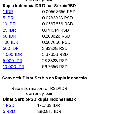
Rupia Indonesia
IDR
Dinar Serbio
RSD
1
IDR
0.00567656
RSD
5
IDR
0.0283828
RSD
10
IDR
0.0567656
RSD
25
IDR
0.141914
RSD
50
IDR
0.283828
RSD
100
IDR
0.567656
RSD
500
IDR
2.83828
RSD
1,000
IDR
5.67656
RSD
5,000
IDR
28.3828
RSD
10,000
IDR
56.7656
RSD
Convertir Dinar Serbio en Rupia Indonesia
Rate information of RSD/IDR
currency pair
Dinar Serbio
RSD
Rupia Indonesia
IDR
1
RSD
176.163
IDR
5
RSD
880.815
IDR