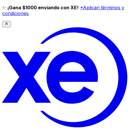
✨
¡Gana $1000 enviando con XE!
*Aplican términos y
condiciones
.