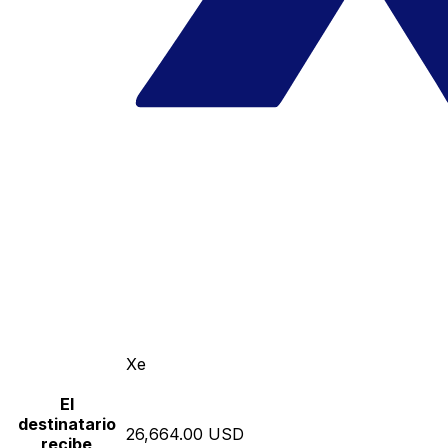
Xe
El
destinatario
26,664.00 USD
recibe