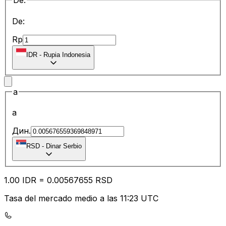
De:
De:
Rp
IDR
-
Rupia Indonesia
a
a
Дин.
RSD
-
Dinar Serbio
1.00
IDR
=
0.00
567655
RSD
Tasa del mercado medio a las 11:23 UTC