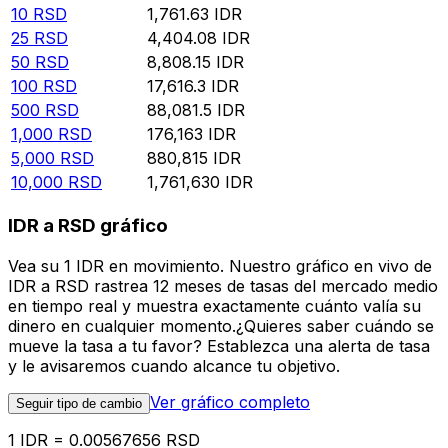
10
RSD
1,761.63
IDR
25
RSD
4,404.08
IDR
50
RSD
8,808.15
IDR
100
RSD
17,616.3
IDR
500
RSD
88,081.5
IDR
1,000
RSD
176,163
IDR
5,000
RSD
880,815
IDR
10,000
RSD
1,761,630
IDR
IDR a RSD gráfico
Vea su 1 IDR en movimiento. Nuestro gráfico en vivo de
IDR a RSD rastrea 12 meses de tasas del mercado medio
en tiempo real y muestra exactamente cuánto valía su
dinero en cualquier momento.¿Quieres saber cuándo se
mueve la tasa a tu favor? Establezca una alerta de tasa
y le avisaremos cuando alcance tu objetivo.
Ver gráfico completo
Seguir tipo de cambio
1 IDR = 0.00567656 RSD