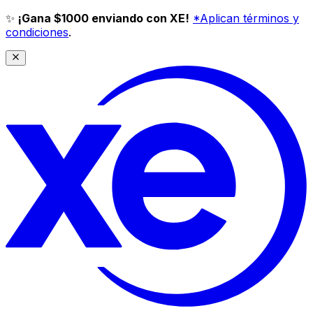
✨
¡Gana $1000 enviando con XE!
*Aplican términos y
condiciones
.