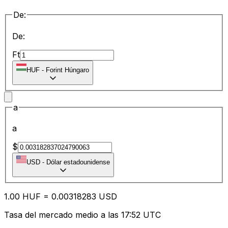
De:
De:
Ft
HUF
-
Forint Húngaro
a
a
$
USD
-
Dólar estadounidense
1.00
HUF
=
0.00
318283
USD
Tasa del mercado medio a las 17:52 UTC