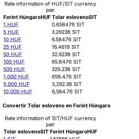
Rate information of HUF/SIT currency
pair
Forint Húngaro
HUF
Tolar esloveno
SIT
1
HUF
0.658476
SIT
5
HUF
3.29238
SIT
10
HUF
6.58476
SIT
25
HUF
16.4619
SIT
50
HUF
32.9238
SIT
100
HUF
65.8476
SIT
500
HUF
329.238
SIT
1,000
HUF
658.476
SIT
5,000
HUF
3,292.38
SIT
10,000
HUF
6,584.76
SIT
Convertir Tolar esloveno en Forint Húngaro
Rate information of SIT/HUF currency
pair
Tolar esloveno
SIT
Forint Húngaro
HUF
1
SIT
1.51866
HUF