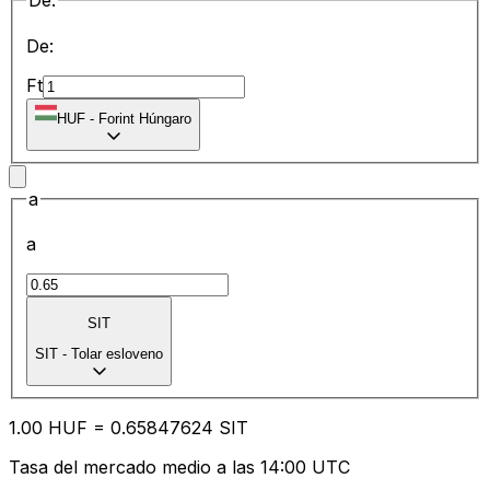
De:
De:
Ft
HUF
-
Forint Húngaro
a
a
SIT
SIT
-
Tolar esloveno
1.00
HUF
=
0.65
847624
SIT
Tasa del mercado medio a las 14:00 UTC