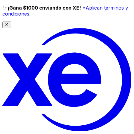
✨
¡Gana $1000 enviando con XE!
*Aplican términos y
condiciones
.