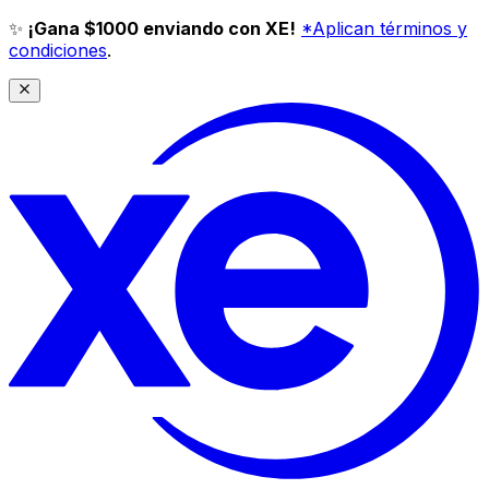
✨
¡Gana $1000 enviando con XE!
*Aplican términos y
condiciones
.