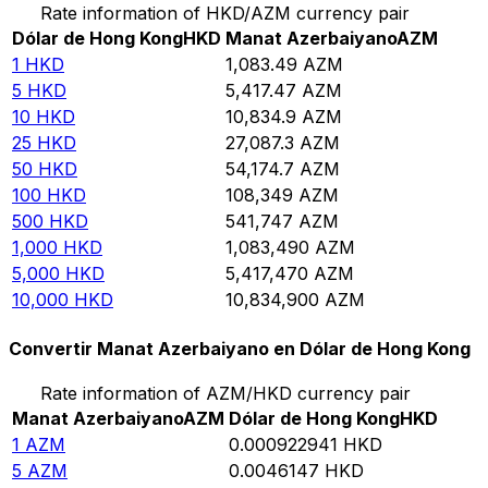
Rate information of HKD/AZM currency pair
Dólar de Hong Kong
HKD
Manat Azerbaiyano
AZM
1
HKD
1,083.49
AZM
5
HKD
5,417.47
AZM
10
HKD
10,834.9
AZM
25
HKD
27,087.3
AZM
50
HKD
54,174.7
AZM
100
HKD
108,349
AZM
500
HKD
541,747
AZM
1,000
HKD
1,083,490
AZM
5,000
HKD
5,417,470
AZM
10,000
HKD
10,834,900
AZM
Convertir Manat Azerbaiyano en Dólar de Hong Kong
Rate information of AZM/HKD currency pair
Manat Azerbaiyano
AZM
Dólar de Hong Kong
HKD
1
AZM
0.000922941
HKD
5
AZM
0.0046147
HKD