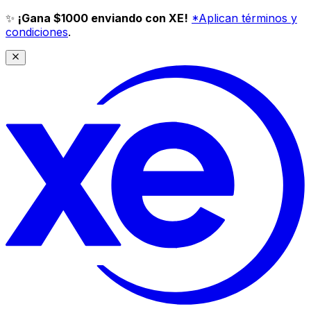
✨
¡Gana $1000 enviando con XE!
*Aplican términos y
condiciones
.