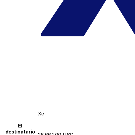
Xe
El
destinatario
26,664.00 USD