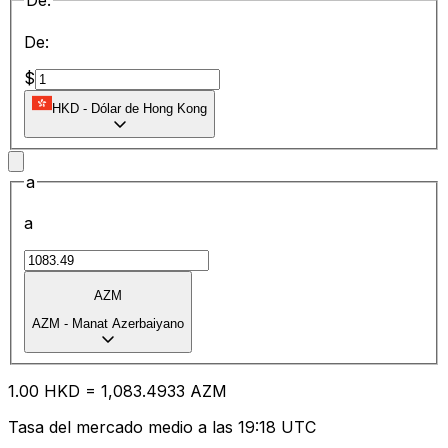
De:
De:
$
HKD
-
Dólar de Hong Kong
a
a
AZM
AZM
-
Manat Azerbaiyano
1.00
HKD
=
1,083.49
33
AZM
Tasa del mercado medio a las 19:18 UTC