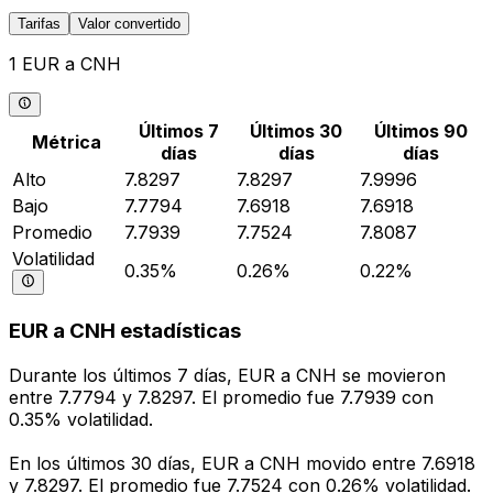
Tarifas
Valor convertido
1 EUR a CNH
Últimos 7
Últimos 30
Últimos 90
Métrica
días
días
días
Alto
7.8297
7.8297
7.9996
Bajo
7.7794
7.6918
7.6918
Promedio
7.7939
7.7524
7.8087
Volatilidad
0.35%
0.26%
0.22%
EUR a CNH estadísticas
Durante los últimos 7 días, EUR a CNH se movieron
entre 7.7794 y 7.8297. El promedio fue 7.7939 con
0.35% volatilidad.
En los últimos 30 días, EUR a CNH movido entre 7.6918
y 7.8297. El promedio fue 7.7524 con 0.26% volatilidad.