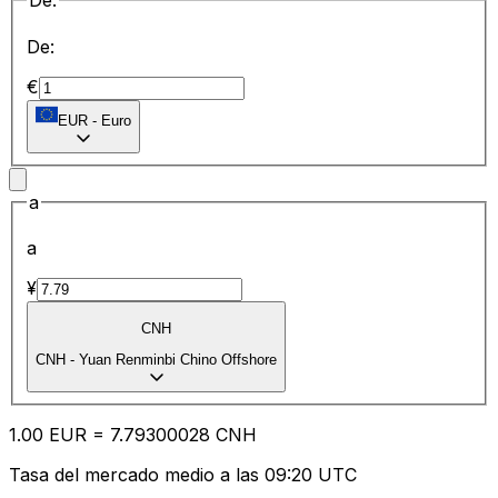
De:
De:
€
EUR
-
Euro
a
a
¥
CNH
CNH
-
Yuan Renminbi Chino Offshore
1.00
EUR
=
7.79
300028
CNH
Tasa del mercado medio a las 09:20 UTC