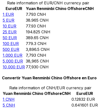
Rate information of EUR/CNH currency pair
Euro
EUR
Yuan Renminbi Chino Offshore
CNH
1
EUR
7.793
CNH
5
EUR
38.965
CNH
10
EUR
77.93
CNH
25
EUR
194.825
CNH
50
EUR
389.65
CNH
100
EUR
779.3
CNH
500
EUR
3,896.5
CNH
1,000
EUR
7,793
CNH
5,000
EUR
38,965
CNH
10,000
EUR
77,930
CNH
Convertir Yuan Renminbi Chino Offshore en Euro
Rate information of CNH/EUR currency pair
Yuan Renminbi Chino Offshore
CNH
Euro
EUR
1
CNH
0.12832
EUR
5
CNH
0.641601
EUR