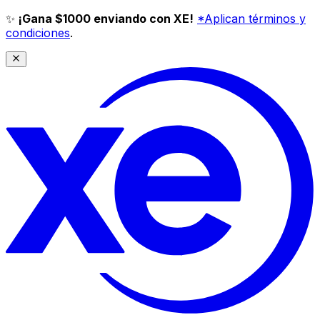
✨
¡Gana $1000 enviando con XE!
*Aplican términos y
condiciones
.