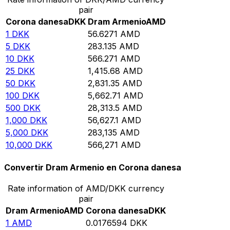
pair
Corona danesa
DKK
Dram Armenio
AMD
1
DKK
56.6271
AMD
5
DKK
283.135
AMD
10
DKK
566.271
AMD
25
DKK
1,415.68
AMD
50
DKK
2,831.35
AMD
100
DKK
5,662.71
AMD
500
DKK
28,313.5
AMD
1,000
DKK
56,627.1
AMD
5,000
DKK
283,135
AMD
10,000
DKK
566,271
AMD
Convertir Dram Armenio en Corona danesa
Rate information of AMD/DKK currency
pair
Dram Armenio
AMD
Corona danesa
DKK
1
AMD
0.0176594
DKK