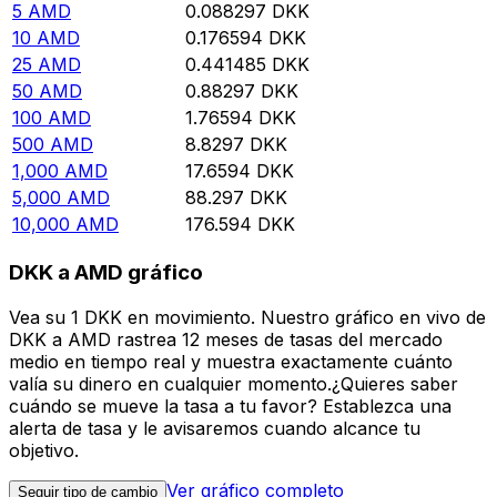
5
AMD
0.088297
DKK
10
AMD
0.176594
DKK
25
AMD
0.441485
DKK
50
AMD
0.88297
DKK
100
AMD
1.76594
DKK
500
AMD
8.8297
DKK
1,000
AMD
17.6594
DKK
5,000
AMD
88.297
DKK
10,000
AMD
176.594
DKK
DKK a AMD gráfico
Vea su 1 DKK en movimiento. Nuestro gráfico en vivo de
DKK a AMD rastrea 12 meses de tasas del mercado
medio en tiempo real y muestra exactamente cuánto
valía su dinero en cualquier momento.¿Quieres saber
cuándo se mueve la tasa a tu favor? Establezca una
alerta de tasa y le avisaremos cuando alcance tu
objetivo.
Ver gráfico completo
Seguir tipo de cambio