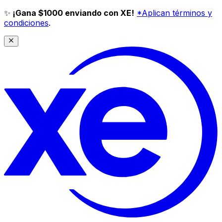
✨
¡Gana $1000 enviando con XE!
*Aplican términos y
condiciones
.