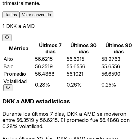
trimestralmente.
Tarifas
Valor convertido
1 DKK a AMD
Últimos 7
Últimos 30
Últimos 90
Métrica
días
días
días
Alto
56.6215
56.6215
58.2763
Bajo
56.3519
55.6556
55.6556
Promedio
56.4868
56.1021
56.6590
Volatilidad
0.28%
0.26%
0.25%
DKK a AMD estadísticas
Durante los últimos 7 días, DKK a AMD se movieron
entre 56.3519 y 56.6215. El promedio fue 56.4868 con
0.28% volatilidad.
En los últimos 30 días, DKK a AMD movido entre