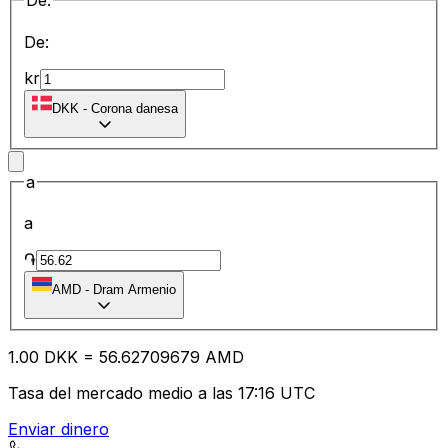
De:
De:
kr
DKK
-
Corona danesa
a
a
֏
AMD
-
Dram Armenio
1.00
DKK
=
56.62
709679
AMD
Tasa del mercado medio a las 17:16 UTC
Enviar dinero