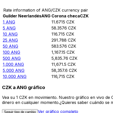
Rate information of ANG/CZK currency pair
Guilder Neerlandés
ANG
Corona checa
CZK
1
ANG
11.6715
CZK
5
ANG
58.3576
CZK
10
ANG
116.715
CZK
25
ANG
291.788
CZK
50
ANG
583.576
CZK
100
ANG
1,167.15
CZK
500
ANG
5,835.76
CZK
1,000
ANG
11,671.5
CZK
5,000
ANG
58,357.6
CZK
10,000
ANG
116,715
CZK
CZK a ANG gráfico
Vea su 1 CZK en movimiento. Nuestro gráfico en vivo de 
dinero en cualquier momento.¿Quieres saber cuándo se mue
Ver gráfico completo
Seguir tipo de cambio