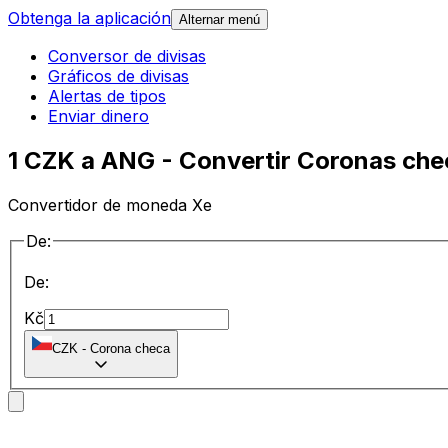
Obtenga la aplicación
Alternar menú
Conversor de divisas
Gráficos de divisas
Alertas de tipos
Enviar dinero
1 CZK a ANG - Convertir Coronas chec
Convertidor de moneda Xe
De:
De:
Kč
CZK
-
Corona checa
a