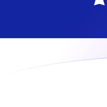
CZK a ANG tipos de cambio hoy
Convertir Corona checa en Guilder Neerlandés
Rate information of CZK/ANG currency pair
Corona checa
CZK
Guilder Neerlandés
ANG
1
CZK
0.0856787
ANG
5
CZK
0.428393
ANG
10
CZK
0.856787
ANG
25
CZK
2.14197
ANG
50
CZK
4.28393
ANG
100
CZK
8.56787
ANG
500
CZK
42.8393
ANG
1,000
CZK
85.6787
ANG
5,000
CZK
428.393
ANG
10,000
CZK
856.787
ANG
Convertir Guilder Neerlandés en Corona checa