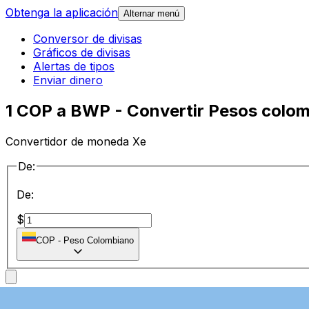
Obtenga la aplicación
Alternar menú
Conversor de divisas
Gráficos de divisas
Alertas de tipos
Enviar dinero
1 COP a BWP - Convertir Pesos colom
Convertidor de moneda Xe
De:
De:
$
COP
-
Peso Colombiano
a