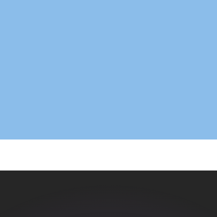
 tasas de los competidores.
r. Esto solo tiene fines informativos. No recibirás esta t