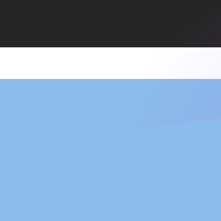
COP a BWP tipos de cambio hoy
Convertir Peso Colombiano en Pula de Botsuana
Rate information of COP/BWP currency pair
Peso Colombiano
COP
Pula de Botsuana
BWP
1
COP
0.00427404
BWP
5
COP
0.0213702
BWP
10
COP
0.0427404
BWP
25
COP
0.106851
BWP
50
COP
0.213702
BWP
100
COP
0.427404
BWP
500
COP
2.13702
BWP
1,000
COP
4.27404
BWP
5,000
COP
21.3702
BWP
10,000
COP
42.7404
BWP
Convertir Pula de Botsuana en Peso Colombiano