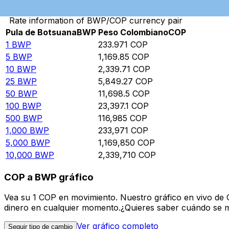
Rate information of BWP/COP currency pair
Pula de Botsuana
BWP
Peso Colombiano
COP
1
BWP
233.971
COP
5
BWP
1,169.85
COP
10
BWP
2,339.71
COP
25
BWP
5,849.27
COP
50
BWP
11,698.5
COP
100
BWP
23,397.1
COP
500
BWP
116,985
COP
1,000
BWP
233,971
COP
5,000
BWP
1,169,850
COP
10,000
BWP
2,339,710
COP
COP a BWP gráfico
Vea su 1 COP en movimiento. Nuestro gráfico en vivo de
dinero en cualquier momento.¿Quieres saber cuándo se mue
Ver gráfico completo
Seguir tipo de cambio