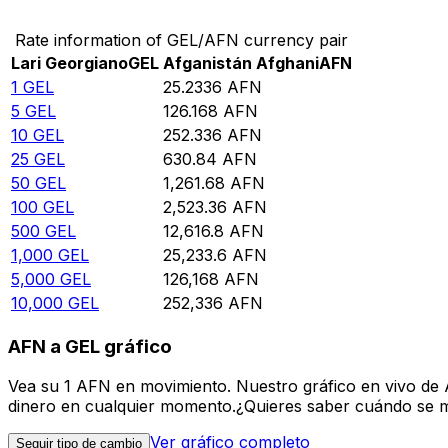
Rate information of GEL/AFN currency pair
Lari Georgiano
GEL
Afganistán Afghani
AFN
1
GEL
25.2336
AFN
5
GEL
126.168
AFN
10
GEL
252.336
AFN
25
GEL
630.84
AFN
50
GEL
1,261.68
AFN
100
GEL
2,523.36
AFN
500
GEL
12,616.8
AFN
1,000
GEL
25,233.6
AFN
5,000
GEL
126,168
AFN
10,000
GEL
252,336
AFN
AFN a GEL gráfico
Vea su 1 AFN en movimiento. Nuestro gráfico en vivo de 
dinero en cualquier momento.¿Quieres saber cuándo se mue
Ver gráfico completo
Seguir tipo de cambio