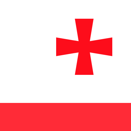
a
₾
GEL
-
Lari Georgiano
1.00
AFN
=
0.03
962967
GEL
Tasa del mercado medio a las 23:17 UTC
Habla con un experto en divisas hoy.
Podemos superar las
Programar una llamada
Usamos la tasa del mercado medio para nuestro converso
¿Sabías que puedes enviar dinero al extranjero con Xe?
Regístrate hoy