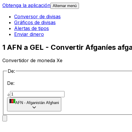
Obtenga la aplicación
Alternar menú
Conversor de divisas
Gráficos de divisas
Alertas de tipos
Enviar dinero
1 AFN a GEL - Convertir Afganíes afg
Convertidor de moneda Xe
De:
De:
؋
AFN
-
Afganistán Afghani
a