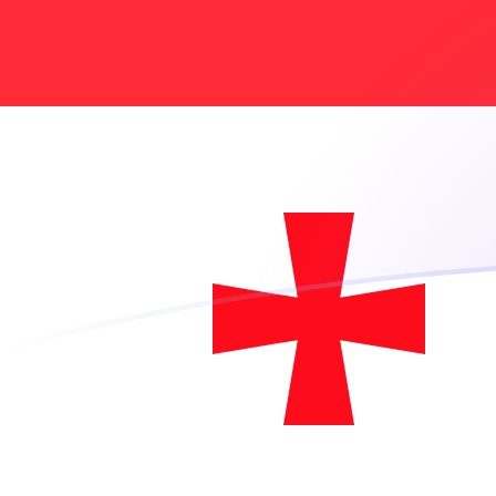
AFN a GEL tipos de cambio hoy
Convertir Afganistán Afghani en Lari Georgiano
Rate information of AFN/GEL currency pair
Afganistán Afghani
AFN
Lari Georgiano
GEL
1
AFN
0.0396297
GEL
5
AFN
0.198148
GEL
10
AFN
0.396297
GEL
25
AFN
0.990742
GEL
50
AFN
1.98148
GEL
100
AFN
3.96297
GEL
500
AFN
19.8148
GEL
1,000
AFN
39.6297
GEL
5,000
AFN
198.148
GEL
10,000
AFN
396.297
GEL
Convertir Lari Georgiano en Afganistán Afghani