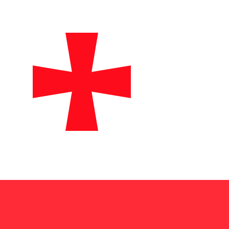
asa cuando envíes dinero.
Consulta las tasas de envío.