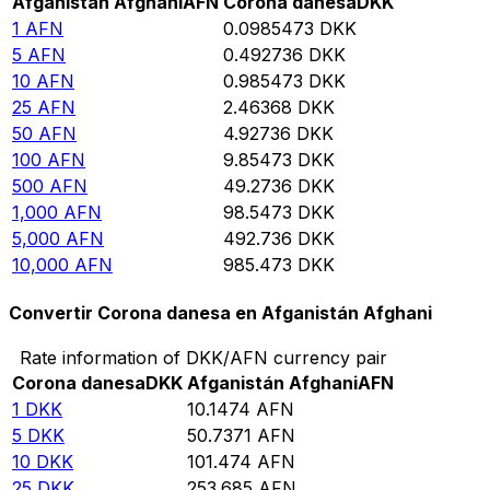
Afganistán Afghani
AFN
Corona danesa
DKK
1
AFN
0.0985473
DKK
5
AFN
0.492736
DKK
10
AFN
0.985473
DKK
25
AFN
2.46368
DKK
50
AFN
4.92736
DKK
100
AFN
9.85473
DKK
500
AFN
49.2736
DKK
1,000
AFN
98.5473
DKK
5,000
AFN
492.736
DKK
10,000
AFN
985.473
DKK
Convertir Corona danesa en Afganistán Afghani
Rate information of DKK/AFN currency pair
Corona danesa
DKK
Afganistán Afghani
AFN
1
DKK
10.1474
AFN
5
DKK
50.7371
AFN
10
DKK
101.474
AFN
25
DKK
253.685
AFN