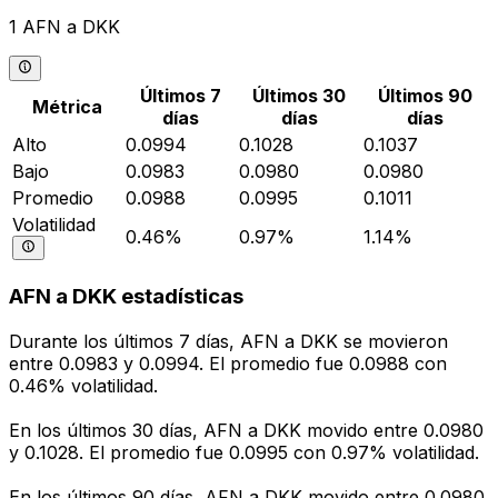
1 AFN a DKK
Últimos 7
Últimos 30
Últimos 90
Métrica
días
días
días
Alto
0.0994
0.1028
0.1037
Bajo
0.0983
0.0980
0.0980
Promedio
0.0988
0.0995
0.1011
Volatilidad
0.46%
0.97%
1.14%
AFN a DKK estadísticas
Durante los últimos 7 días, AFN a DKK se movieron
entre 0.0983 y 0.0994. El promedio fue 0.0988 con
0.46% volatilidad.
En los últimos 30 días, AFN a DKK movido entre 0.0980
y 0.1028. El promedio fue 0.0995 con 0.97% volatilidad.
En los últimos 90 días, AFN a DKK movido entre 0.0980