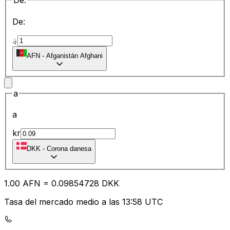
De:
De:
؋
AFN
-
Afganistán Afghani
a
a
kr
DKK
-
Corona danesa
1.00
AFN
=
0.09
854728
DKK
Tasa del mercado medio a las 13:58 UTC