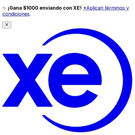
✨
¡Gana $1000 enviando con XE!
*Aplican términos y
condiciones
.