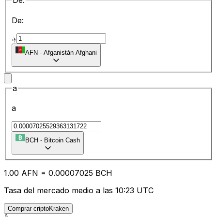
De:
De:
؋
AFN
-
Afganistán Afghani
a
a
BCH
-
Bitcoin Cash
1.00
AFN
=
0.00
007025
BCH
Tasa del mercado medio a las 10:23 UTC
Comprar criptoKraken