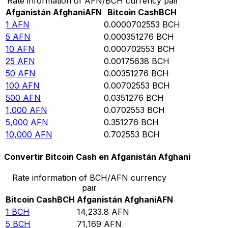
Rate information of AFN/BCH currency pair
Afganistán Afghani
AFN
Bitcoin Cash
BCH
1
AFN
0.0000702553
BCH
5
AFN
0.000351276
BCH
10
AFN
0.000702553
BCH
25
AFN
0.00175638
BCH
50
AFN
0.00351276
BCH
100
AFN
0.00702553
BCH
500
AFN
0.0351276
BCH
1,000
AFN
0.0702553
BCH
5,000
AFN
0.351276
BCH
10,000
AFN
0.702553
BCH
Convertir Bitcoin Cash en Afganistán Afghani
Rate information of BCH/AFN currency
pair
Bitcoin Cash
BCH
Afganistán Afghani
AFN
1
BCH
14,233.8
AFN
5
BCH
71,169
AFN