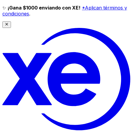
✨
¡Gana $1000 enviando con XE!
*Aplican términos y
condiciones
.