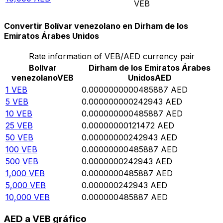
VEB
Convertir Bolívar venezolano en Dirham de los
Emiratos Árabes Unidos
Rate information of VEB/AED currency pair
Bolívar
Dirham de los Emiratos Árabes
venezolano
VEB
Unidos
AED
1
VEB
0.0000000000485887
AED
5
VEB
0.000000000242943
AED
10
VEB
0.000000000485887
AED
25
VEB
0.00000000121472
AED
50
VEB
0.00000000242943
AED
100
VEB
0.00000000485887
AED
500
VEB
0.0000000242943
AED
1,000
VEB
0.0000000485887
AED
5,000
VEB
0.000000242943
AED
10,000
VEB
0.000000485887
AED
AED a VEB gráfico