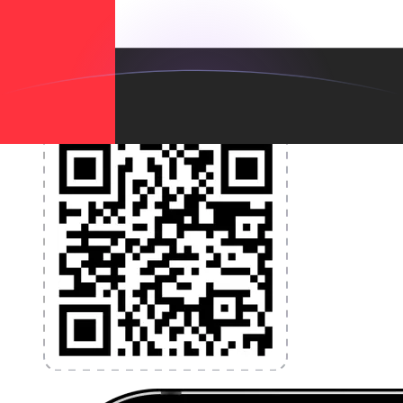
transferencias de dinero globales y administración de
divisas. Convierta divisas, establezca alertas de tasas y
transfiera dinero al extranjero sin cargos ocultos.
¡Descárgalo hoy!