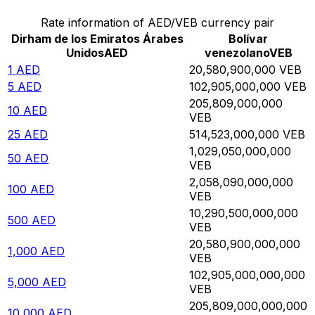
Rate information of AED/VEB currency pair
Dirham de los Emiratos Árabes
Bolívar
Unidos
AED
venezolano
VEB
1
AED
20,580,900,000
VEB
5
AED
102,905,000,000
VEB
205,809,000,000
10
AED
VEB
25
AED
514,523,000,000
VEB
1,029,050,000,000
50
AED
VEB
2,058,090,000,000
100
AED
VEB
10,290,500,000,000
500
AED
VEB
20,580,900,000,000
1,000
AED
VEB
102,905,000,000,000
5,000
AED
VEB
205,809,000,000,000
10,000
AED