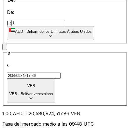
De:
De:
د.إ
AED
-
Dirham de los Emiratos Árabes Unidos
a
a
VEB
VEB
-
Bolívar venezolano
1.00
AED
=
20,580,924,517.86
VEB
Tasa del mercado medio a las 09:48 UTC