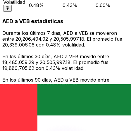
Volatilidad
0.48%
0.43%
0.60%
AED a VEB estadísticas
Durante los últimos 7 días, AED a VEB se movieron
entre 20,206,494.92 y 20,505,997.18. El promedio fue
20,339,006.06 con 0.48% volatilidad.
En los últimos 30 días, AED a VEB movido entre
18,485,059.29 y 20,505,997.18. El promedio fue
19,880,705.62 con 0.43% volatilidad.
En los últimos 90 días, AED a VEB movido entre
13,573,096.84 y 20,505,997.18. El promedio fue
16,978,345.94 con 0.60% volatilidad.
Enviar dinero
Gestione su dinero y divisas sobre la marcha
La aplicación Xe tiene todo lo que necesita para