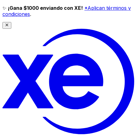
✨
¡Gana $1000 enviando con XE!
*Aplican términos y
condiciones
.