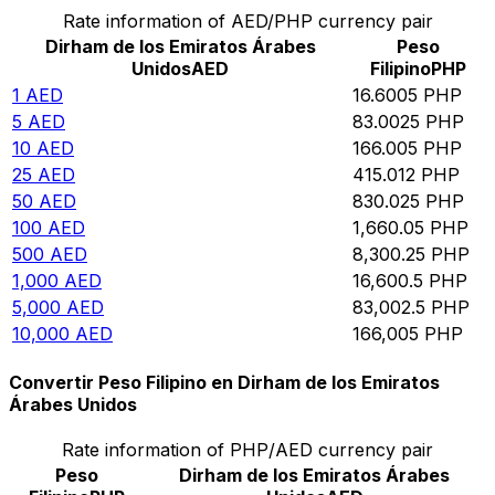
Rate information of AED/PHP currency pair
Dirham de los Emiratos Árabes
Peso
Unidos
AED
Filipino
PHP
1
AED
16.6005
PHP
5
AED
83.0025
PHP
10
AED
166.005
PHP
25
AED
415.012
PHP
50
AED
830.025
PHP
100
AED
1,660.05
PHP
500
AED
8,300.25
PHP
1,000
AED
16,600.5
PHP
5,000
AED
83,002.5
PHP
10,000
AED
166,005
PHP
Convertir Peso Filipino en Dirham de los Emiratos
Árabes Unidos
Rate information of PHP/AED currency pair
Peso
Dirham de los Emiratos Árabes