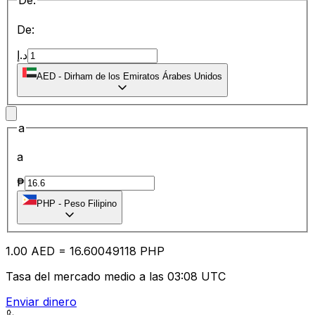
De:
De:
د.إ
AED
-
Dirham de los Emiratos Árabes Unidos
a
a
₱
PHP
-
Peso Filipino
1.00
AED
=
16.60
049118
PHP
Tasa del mercado medio a las 03:08 UTC
Enviar dinero