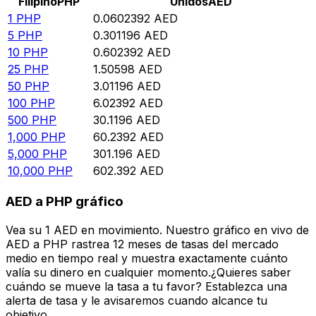
Filipino
PHP
Unidos
AED
1
PHP
0.0602392
AED
5
PHP
0.301196
AED
10
PHP
0.602392
AED
25
PHP
1.50598
AED
50
PHP
3.01196
AED
100
PHP
6.02392
AED
500
PHP
30.1196
AED
1,000
PHP
60.2392
AED
5,000
PHP
301.196
AED
10,000
PHP
602.392
AED
AED a PHP gráfico
Vea su 1 AED en movimiento. Nuestro gráfico en vivo de
AED a PHP rastrea 12 meses de tasas del mercado
medio en tiempo real y muestra exactamente cuánto
valía su dinero en cualquier momento.¿Quieres saber
cuándo se mueve la tasa a tu favor? Establezca una
alerta de tasa y le avisaremos cuando alcance tu
objetivo.