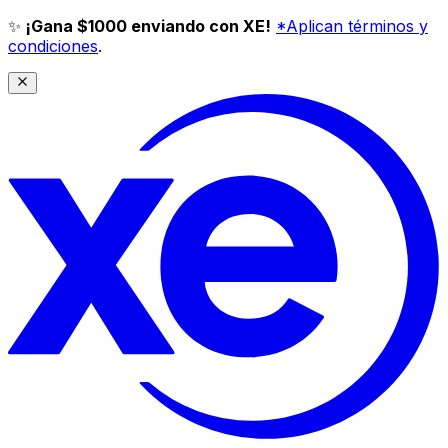
✨
¡Gana $1000 enviando con XE!
*Aplican términos y
condiciones
.