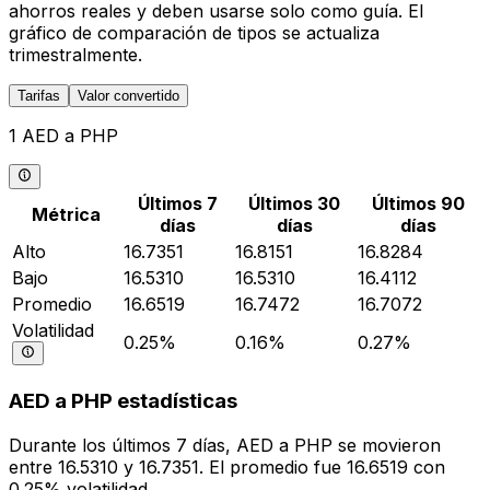
ahorros reales y deben usarse solo como guía. El
gráfico de comparación de tipos se actualiza
trimestralmente.
Tarifas
Valor convertido
1 AED a PHP
Últimos 7
Últimos 30
Últimos 90
Métrica
días
días
días
Alto
16.7351
16.8151
16.8284
Bajo
16.5310
16.5310
16.4112
Promedio
16.6519
16.7472
16.7072
Volatilidad
0.25%
0.16%
0.27%
AED a PHP estadísticas
Durante los últimos 7 días, AED a PHP se movieron
entre 16.5310 y 16.7351. El promedio fue 16.6519 con
0.25% volatilidad.