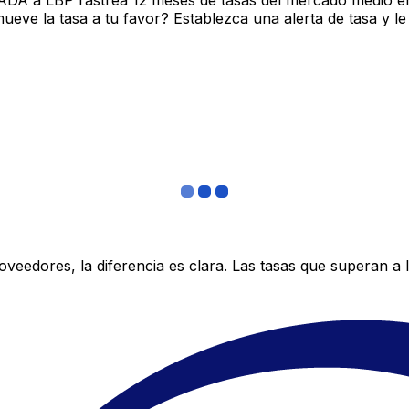
ADA a LBP rastrea 12 meses de tasas del mercado medio en
ve la tasa a tu favor? Establezca una alerta de tasa y le
edores, la diferencia es clara. Las tasas que superan a lo