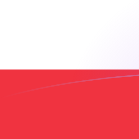
ADA a LBP tipos de cambio hoy
Convertir Cardano en Libra libanesa
Rate information of ADA/LBP
currency pair
Cardano
ADA
Libra libanesa
LBP
1
ADA
17,940.5
LBP
5
ADA
89,702.4
LBP
10
ADA
179,405
LBP
25
ADA
448,512
LBP
50
ADA
897,024
LBP
100
ADA
1,794,050
LBP
500
ADA
8,970,240
LBP
1,000
ADA
17,940,500
LBP
5,000
ADA
89,702,400
LBP
10,000
ADA
179,405,000
LBP