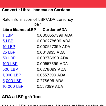
Convertir Libra libanesa en Cardano
Rate information of LBP/ADA currency
pair
Libra libanesa
LBP
Cardano
ADA
1
LBP
0.0000557399
ADA
5
LBP
0.000278699
ADA
10
LBP
0.000557399
ADA
25
LBP
0.0013935
ADA
50
LBP
0.00278699
ADA
100
LBP
0.00557399
ADA
500
LBP
0.0278699
ADA
1,000
LBP
0.0557399
ADA
5,000
LBP
0.278699
ADA
10,000
LBP
0.557399
ADA
ADA a LBP gráfico