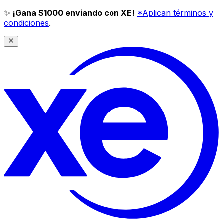
✨
¡Gana $1000 enviando con XE!
*Aplican términos y
condiciones
.