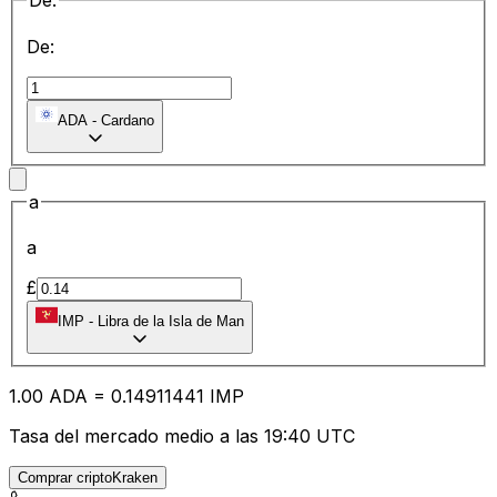
De:
De:
ADA
-
Cardano
a
a
£
IMP
-
Libra de la Isla de Man
1.00
ADA
=
0.14
911441
IMP
Tasa del mercado medio a las 19:40 UTC
Comprar criptoKraken