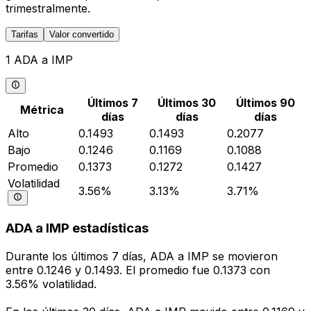
trimestralmente.
Tarifas
Valor convertido
1 ADA a IMP
Últimos 7
Últimos 30
Últimos 90
Métrica
días
días
días
Alto
0.1493
0.1493
0.2077
Bajo
0.1246
0.1169
0.1088
Promedio
0.1373
0.1272
0.1427
Volatilidad
3.56%
3.13%
3.71%
ADA a IMP estadísticas
Durante los últimos 7 días, ADA a IMP se movieron
entre 0.1246 y 0.1493. El promedio fue 0.1373 con
3.56% volatilidad.