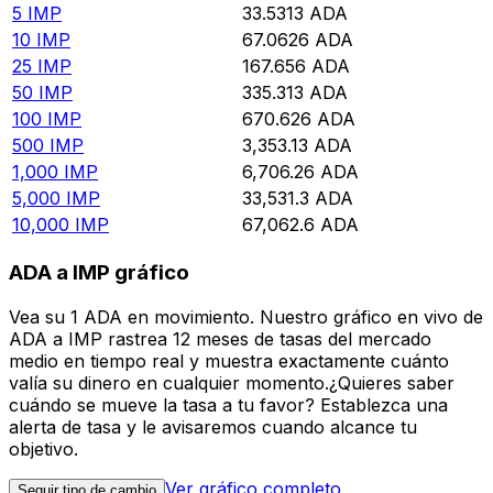
5
IMP
33.5313
ADA
10
IMP
67.0626
ADA
25
IMP
167.656
ADA
50
IMP
335.313
ADA
100
IMP
670.626
ADA
500
IMP
3,353.13
ADA
1,000
IMP
6,706.26
ADA
5,000
IMP
33,531.3
ADA
10,000
IMP
67,062.6
ADA
ADA a IMP gráfico
Vea su 1 ADA en movimiento. Nuestro gráfico en vivo de
ADA a IMP rastrea 12 meses de tasas del mercado
medio en tiempo real y muestra exactamente cuánto
valía su dinero en cualquier momento.¿Quieres saber
cuándo se mueve la tasa a tu favor? Establezca una
alerta de tasa y le avisaremos cuando alcance tu
objetivo.
Ver gráfico completo
Seguir tipo de cambio