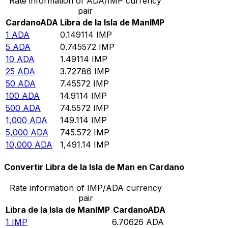
Rate information of ADA/IMP currency
pair
Cardano
ADA
Libra de la Isla de Man
IMP
1
ADA
0.149114
IMP
5
ADA
0.745572
IMP
10
ADA
1.49114
IMP
25
ADA
3.72786
IMP
50
ADA
7.45572
IMP
100
ADA
14.9114
IMP
500
ADA
74.5572
IMP
1,000
ADA
149.114
IMP
5,000
ADA
745.572
IMP
10,000
ADA
1,491.14
IMP
Convertir Libra de la Isla de Man en Cardano
Rate information of IMP/ADA currency
pair
Libra de la Isla de Man
IMP
Cardano
ADA
1
IMP
6.70626
ADA