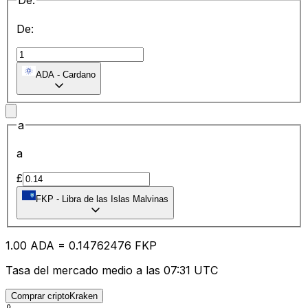
De:
De:
ADA
-
Cardano
a
a
£
FKP
-
Libra de las Islas Malvinas
1.00
ADA
=
0.14
762476
FKP
Tasa del mercado medio a las 07:31 UTC
Comprar criptoKraken