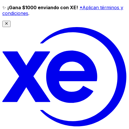
✨
¡Gana $1000 enviando con XE!
*Aplican términos y
condiciones
.