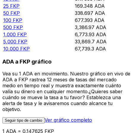
25
FKP
169.348
ADA
50
FKP
338.697
ADA
100
FKP
677.393
ADA
500
FKP
3,386.97
ADA
1,000
FKP
6,773.93
ADA
5,000
FKP
33,869.7
ADA
10,000
FKP
67,739.3
ADA
ADA a FKP gráfico
Vea su 1 ADA en movimiento. Nuestro gráfico en vivo de
ADA a FKP rastrea 12 meses de tasas del mercado
medio en tiempo real y muestra exactamente cuánto
valía su dinero en cualquier momento.¿Quieres saber
cuándo se mueve la tasa a tu favor? Establezca una
alerta de tasa y le avisaremos cuando alcance tu
objetivo.
Ver gráfico completo
Seguir tipo de cambio
1 ADA = 0.147625 FKP