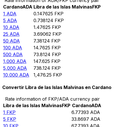
Rate information of ADA/FKP currency pair
Cardano
ADA
Libra de las Islas Malvinas
FKP
1
ADA
0.147625
FKP
5
ADA
0.738124
FKP
10
ADA
1.47625
FKP
25
ADA
3.69062
FKP
50
ADA
7.38124
FKP
100
ADA
14.7625
FKP
500
ADA
73.8124
FKP
1,000
ADA
147.625
FKP
5,000
ADA
738.124
FKP
10,000
ADA
1,476.25
FKP
Convertir Libra de las Islas Malvinas en Cardano
Rate information of FKP/ADA currency pair
Libra de las Islas Malvinas
FKP
Cardano
ADA
1
FKP
6.77393
ADA
5
FKP
33.8697
ADA
10
FKP
67.7393
ADA