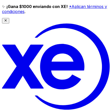
✨
¡Gana $1000 enviando con XE!
*Aplican términos y
condiciones
.