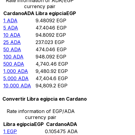
Rate information of ADA/EGP
currency pair
Cardano
ADA
Libra egipcia
EGP
1
ADA
9.48092
EGP
5
ADA
47.4046
EGP
10
ADA
94.8092
EGP
25
ADA
237.023
EGP
50
ADA
474.046
EGP
100
ADA
948.092
EGP
500
ADA
4,740.46
EGP
1,000
ADA
9,480.92
EGP
5,000
ADA
47,404.6
EGP
10,000
ADA
94,809.2
EGP
Convertir Libra egipcia en Cardano
Rate information of EGP/ADA
currency pair
Libra egipcia
EGP
Cardano
ADA
1
EGP
0.105475
ADA