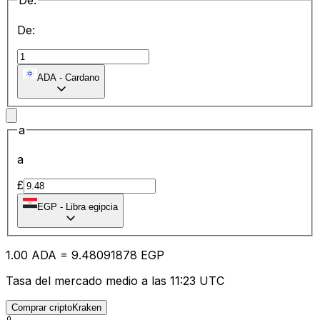
De:
De:
ADA
-
Cardano
a
a
£
EGP
-
Libra egipcia
1.00
ADA
=
9.48
091878
EGP
Tasa del mercado medio a las 11:23 UTC
Comprar criptoKraken