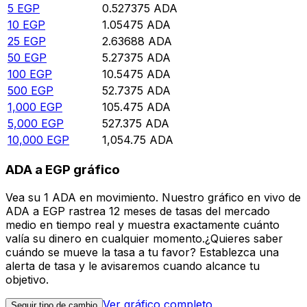
5
EGP
0.527375
ADA
10
EGP
1.05475
ADA
25
EGP
2.63688
ADA
50
EGP
5.27375
ADA
100
EGP
10.5475
ADA
500
EGP
52.7375
ADA
1,000
EGP
105.475
ADA
5,000
EGP
527.375
ADA
10,000
EGP
1,054.75
ADA
ADA a EGP gráfico
Vea su 1 ADA en movimiento. Nuestro gráfico en vivo de
ADA a EGP rastrea 12 meses de tasas del mercado
medio en tiempo real y muestra exactamente cuánto
valía su dinero en cualquier momento.¿Quieres saber
cuándo se mueve la tasa a tu favor? Establezca una
alerta de tasa y le avisaremos cuando alcance tu
objetivo.
Ver gráfico completo
Seguir tipo de cambio