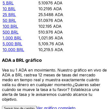
5
BRL
5.10976
ADA
10
BRL
10.2195
ADA
25
BRL
25.5488
ADA
50
BRL
51.0976
ADA
100
BRL
102.195
ADA
500
BRL
510.976
ADA
1,000
BRL
1,021.95
ADA
5,000
BRL
5,109.76
ADA
10,000
BRL
10,219.5
ADA
ADA a BRL gráfico
Vea su 1 ADA en movimiento. Nuestro gráfico en vivo de
ADA a BRL rastrea 12 meses de tasas del mercado
medio en tiempo real y muestra exactamente cuánto
valía su dinero en cualquier momento.¿Quieres saber
cuándo se mueve la tasa a tu favor? Establezca una
alerta de tasa y le avisaremos cuando alcance tu
objetivo.
Ver gráfico completo
Seguir tipo de cambio