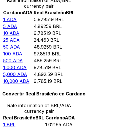
Rate information of ADA/BRL
currency pair
Cardano
ADA
Real Brasileño
BRL
1
ADA
0.978519
BRL
5
ADA
4.89259
BRL
10
ADA
9.78519
BRL
25
ADA
24.463
BRL
50
ADA
48.9259
BRL
100
ADA
97.8519
BRL
500
ADA
489.259
BRL
1,000
ADA
978.519
BRL
5,000
ADA
4,892.59
BRL
10,000
ADA
9,785.19
BRL
Convertir Real Brasileño en Cardano
Rate information of BRL/ADA
currency pair
Real Brasileño
BRL
Cardano
ADA
1
BRL
1.02195
ADA