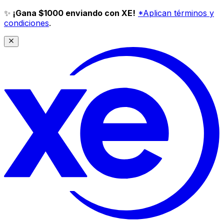
✨
¡Gana $1000 enviando con XE!
*Aplican términos y
condiciones
.