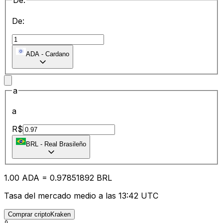
De:
De:
ADA
-
Cardano
a
a
R$
BRL
-
Real Brasileño
1.00
ADA
=
0.97
851892
BRL
Tasa del mercado medio a las 13:42 UTC
Comprar criptoKraken