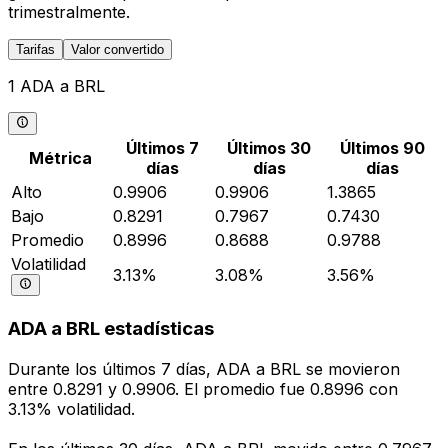
trimestralmente.
Tarifas
Valor convertido
1 ADA a BRL
Últimos 7
Últimos 30
Últimos 90
Métrica
días
días
días
Alto
0.9906
0.9906
1.3865
Bajo
0.8291
0.7967
0.7430
Promedio
0.8996
0.8688
0.9788
Volatilidad
3.13%
3.08%
3.56%
ADA a BRL estadísticas
Durante los últimos 7 días, ADA a BRL se movieron
entre 0.8291 y 0.9906. El promedio fue 0.8996 con
3.13% volatilidad.