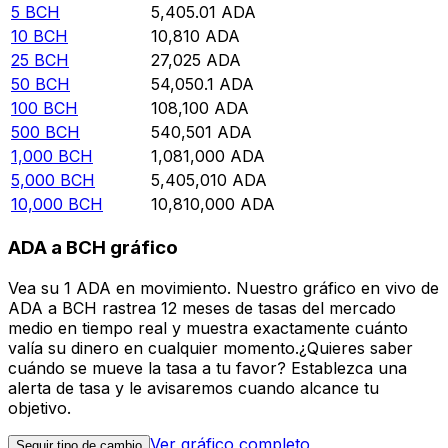
5
BCH
5,405.01
ADA
10
BCH
10,810
ADA
25
BCH
27,025
ADA
50
BCH
54,050.1
ADA
100
BCH
108,100
ADA
500
BCH
540,501
ADA
1,000
BCH
1,081,000
ADA
5,000
BCH
5,405,010
ADA
10,000
BCH
10,810,000
ADA
ADA a BCH gráfico
Vea su 1 ADA en movimiento. Nuestro gráfico en vivo de
ADA a BCH rastrea 12 meses de tasas del mercado
medio en tiempo real y muestra exactamente cuánto
valía su dinero en cualquier momento.¿Quieres saber
cuándo se mueve la tasa a tu favor? Establezca una
alerta de tasa y le avisaremos cuando alcance tu
objetivo.
Ver gráfico completo
Seguir tipo de cambio