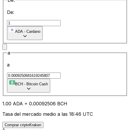
De:
De:
ADA
-
Cardano
a
a
BCH
-
Bitcoin Cash
1.00
ADA
=
0.00
092506
BCH
Tasa del mercado medio a las 18:46 UTC
Comprar criptoKraken