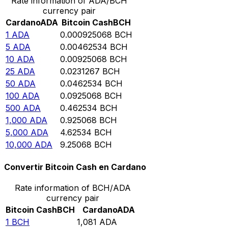
Rate information of ADA/BCH
currency pair
Cardano
ADA
Bitcoin Cash
BCH
1
ADA
0.000925068
BCH
5
ADA
0.00462534
BCH
10
ADA
0.00925068
BCH
25
ADA
0.0231267
BCH
50
ADA
0.0462534
BCH
100
ADA
0.0925068
BCH
500
ADA
0.462534
BCH
1,000
ADA
0.925068
BCH
5,000
ADA
4.62534
BCH
10,000
ADA
9.25068
BCH
Convertir Bitcoin Cash en Cardano
Rate information of BCH/ADA
currency pair
Bitcoin Cash
BCH
Cardano
ADA
1
BCH
1,081
ADA