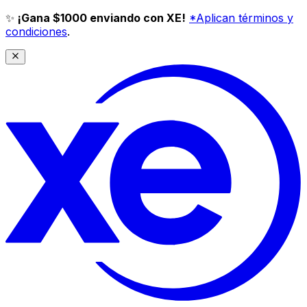
✨
¡Gana $1000 enviando con XE!
*Aplican términos y
condiciones
.