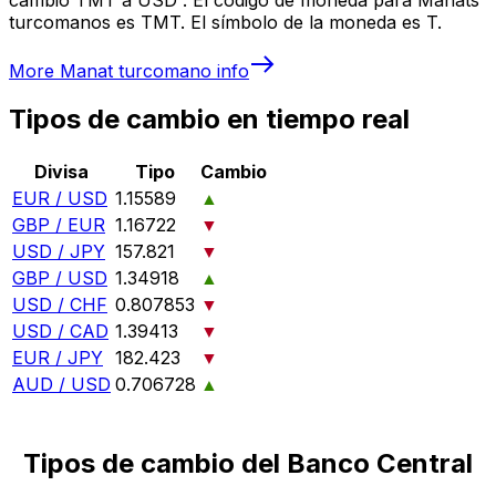
turcomanos es TMT. El símbolo de la moneda es T.
More
Manat turcomano
info
Tipos de cambio en tiempo real
Divisa
Tipo
Cambio
EUR / USD
1.15589
▲
GBP / EUR
1.16722
▼
USD / JPY
157.821
▼
GBP / USD
1.34918
▲
USD / CHF
0.807853
▼
USD / CAD
1.39413
▼
EUR / JPY
182.423
▼
AUD / USD
0.706728
▲
Tipos de cambio del Banco Central