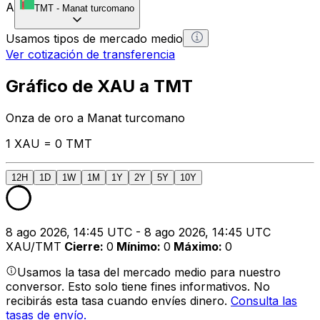
A
TMT
-
Manat turcomano
Usamos tipos de mercado medio
Ver cotización de transferencia
Gráfico de XAU a TMT
Onza de oro a Manat turcomano
1 XAU = 0 TMT
12H
1D
1W
1M
1Y
2Y
5Y
10Y
8 ago 2026, 14:45 UTC - 8 ago 2026, 14:45 UTC
XAU/TMT
Cierre
:
0
Mínimo
:
0
Máximo
:
0
Usamos la tasa del mercado medio para nuestro
conversor. Esto solo tiene fines informativos. No
recibirás esta tasa cuando envíes dinero.
Consulta las
tasas de envío.