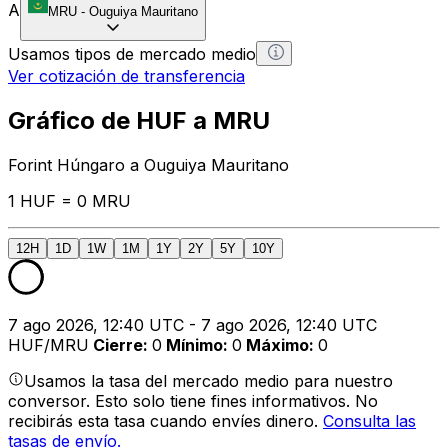
A
MRU
-
Ouguiya Mauritano
Usamos tipos de mercado medio
Ver cotización de transferencia
Gráfico de HUF a MRU
Forint Húngaro a Ouguiya Mauritano
1 HUF = 0 MRU
12H
1D
1W
1M
1Y
2Y
5Y
10Y
7 ago 2026, 12:40 UTC - 7 ago 2026, 12:40 UTC
HUF/MRU
Cierre
:
0
Mínimo
:
0
Máximo
:
0
Usamos la tasa del mercado medio para nuestro
conversor. Esto solo tiene fines informativos. No
recibirás esta tasa cuando envíes dinero.
Consulta las
tasas de envío.