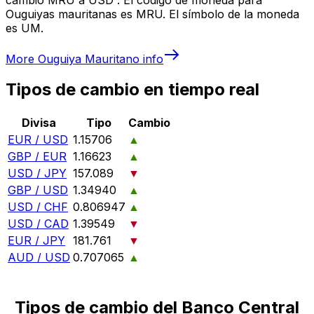
Ouguiyas mauritanas es MRU. El símbolo de la moneda
es UM.
More
Ouguiya Mauritano
info
Tipos de cambio en tiempo real
Divisa
Tipo
Cambio
EUR / USD
1.15706
▲
GBP / EUR
1.16623
▲
USD / JPY
157.089
▼
GBP / USD
1.34940
▲
USD / CHF
0.806947
▲
USD / CAD
1.39549
▼
EUR / JPY
181.761
▼
AUD / USD
0.707065
▲
Tipos de cambio del Banco Central