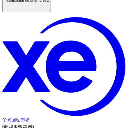
Información de la empresa
NMLS ID#920968.