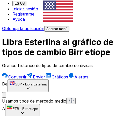
ES-US
Iniciar sesión
Registrarse
Ayuda
Obtenga la aplicación
Alternar menú
Libra Esterlina al gráfico de
tipos de cambio Birr etíope
Gráfico histórico de tipos de cambio de divisas
Convertir
Enviar
Gráficos
Alertas
De
GBP
-
Libra Esterlina
Usamos tipos de mercado medio
A
ETB
-
Birr etíope