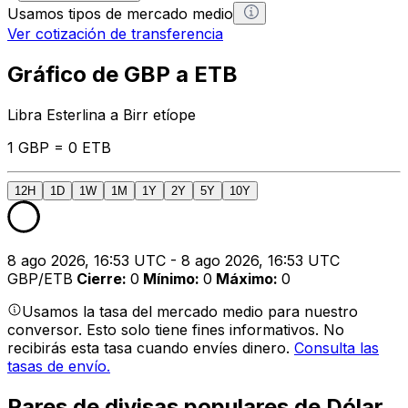
Usamos tipos de mercado medio
Ver cotización de transferencia
Gráfico de GBP a ETB
Libra Esterlina a Birr etíope
1 GBP = 0 ETB
12H
1D
1W
1M
1Y
2Y
5Y
10Y
8 ago 2026, 16:53 UTC - 8 ago 2026, 16:53 UTC
GBP/ETB
Cierre
:
0
Mínimo
:
0
Máximo
:
0
Usamos la tasa del mercado medio para nuestro
conversor. Esto solo tiene fines informativos. No
recibirás esta tasa cuando envíes dinero.
Consulta las
tasas de envío.
Pares de divisas populares de Dólar