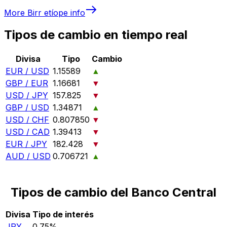
More
Birr etíope
info
Tipos de cambio en tiempo real
Divisa
Tipo
Cambio
EUR / USD
1.15589
▲
GBP / EUR
1.16681
▼
USD / JPY
157.825
▼
GBP / USD
1.34871
▲
USD / CHF
0.807850
▼
USD / CAD
1.39413
▼
EUR / JPY
182.428
▼
AUD / USD
0.706721
▲
Tipos de cambio del Banco Central
Divisa
Tipo de interés
JPY
0.75%