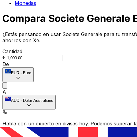
Monedas
Compara Societe Generale 
¿Estás pensando en usar Societe Generale para tu trans
ahorros con Xe.
Cantidad
€
De
EUR
-
Euro
A
AUD
-
Dólar Australiano
Habla con un experto en divisas hoy.
Podemos superar las
Programar una llamada