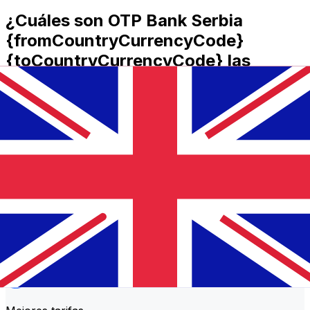
¿Cuáles son OTP Bank Serbia
{fromCountryCurrencyCode}
{toCountryCurrencyCode} las
comisiones de transferencia?
OTP Bank Serbia costos de transferencia internacional
de dinero de RSD a GBP dependen de factores como el
importe de la transferencia. Normalmente, las
transferencias más grandes conllevan comisiones más
bajas y mejores tipos de cambio. Consulta la tabla
comparativa para comparar OTP Bank Serbia
comisiones con Xe.
¿Por qué transferir con Xe en lugar
de bancos tradicionales?