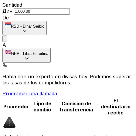
Cantidad
Дин.
De
RSD
-
Dinar Serbio
A
GBP
-
Libra Esterlina
Habla con un experto en divisas hoy.
Podemos superar
las tasas de los competidores.
Programar una llamada
El
Tipo de
Comisión de
Proveedor
destinatario
cambio
transferencia
recibe