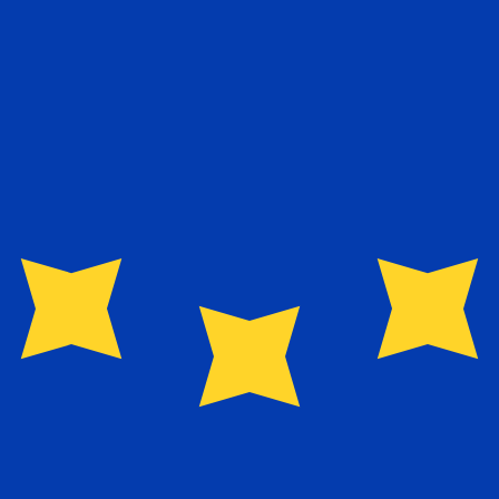
 Komercijalna Banka se integró al Grupo NLB en la década d
ión comercial, gestión de efectivo, tesorería y canales digi
eda
 de cambio de Dinar Serbio más popular es de RSD a USD. E
o de cambio de Euro más popular es de EUR a USD. El códi