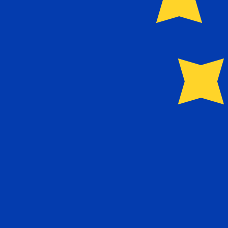
Sobre NLB Komercijalna Banka AD Beograd
Con sede en Belgrado y raíces a finales del siglo XX, NLB
empresas. Ofrece depósitos, tarjetas, préstamos, financiac
local.
RSD - EUR información sobre la mon
RSD
-
Dinar Serbio
Nuestras clasificaciones de divisas muestran que el tipo
símbolo de la moneda es Дин..
Dinar Serbio
EUR
-
Euro
Nuestras clasificaciones de divisas muestran que el tip
es €.
Euro