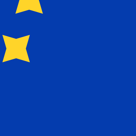
e 2020 y presta servicios a clientes minoristas, pymes y
tales que impulsan el comercio regional y el desarrollo
l código de moneda para Dinares serbios es RSD. El
go de moneda para Euros es EUR. El símbolo de la moneda