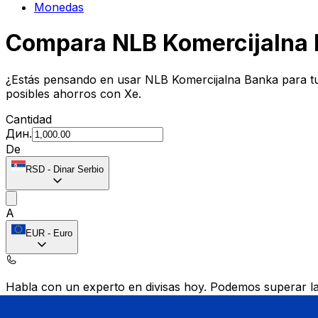
Monedas
Compara NLB Komercijalna 
¿Estás pensando en usar NLB Komercijalna Banka para t
posibles ahorros con Xe.
Cantidad
Дин.
De
RSD
-
Dinar Serbio
A
EUR
-
Euro
Habla con un experto en divisas hoy.
Podemos superar las
Programar una llamada