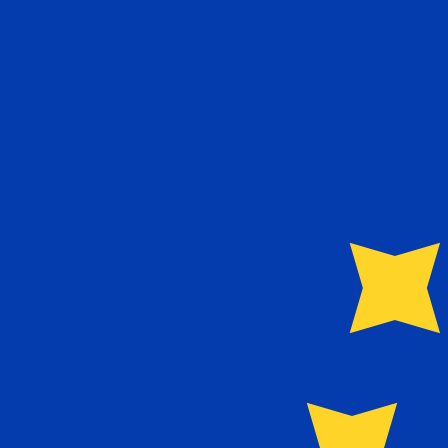
Proveedor
Tipo de cambio
Comisión de transferencia
Actualmente no tenemos datos para esta divisa.
Actualmente no tenemos datos para esta divisa.
Más información sobre cómo recopilamos estas tasas