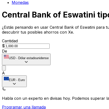
Monedas
Central Bank of Eswatini ti
¿Estás pensando en usar Central Bank of Eswatini para tu
descubrir tus posibles ahorros con Xe.
Cantidad
$
De
USD
-
Dólar estadounidense
A
EUR
-
Euro
Habla con un experto en divisas hoy.
Podemos superar las
Programar una llamada