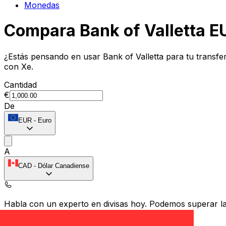
Monedas
Compara Bank of Valletta E
¿Estás pensando en usar Bank of Valletta para tu transf
con Xe.
Cantidad
€
De
EUR
-
Euro
A
CAD
-
Dólar Canadiense
Habla con un experto en divisas hoy.
Podemos superar las
Programar una llamada