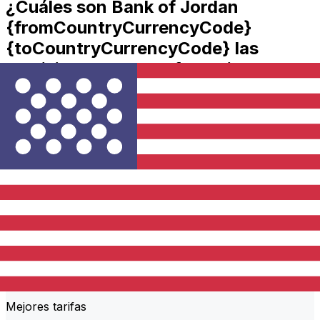
¿Cuáles son Bank of Jordan
{fromCountryCurrencyCode}
{toCountryCurrencyCode} las
comisiones de transferencia?
Bank of Jordan costos de transferencia internacional de
dinero de JOD a USD dependen de factores como el
importe de la transferencia. Normalmente, las
transferencias más grandes conllevan comisiones más
bajas y mejores tipos de cambio. Consulta la tabla
comparativa para comparar Bank of Jordan comisiones
con Xe.
¿Por qué transferir con Xe en lugar
de bancos tradicionales?
Mejores tarifas