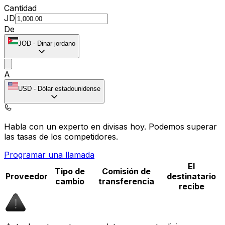
Cantidad
JD
De
JOD
-
Dinar jordano
A
USD
-
Dólar estadounidense
Habla con un experto en divisas hoy.
Podemos superar
las tasas de los competidores.
Programar una llamada
El
Tipo de
Comisión de
Proveedor
destinatario
cambio
transferencia
recibe