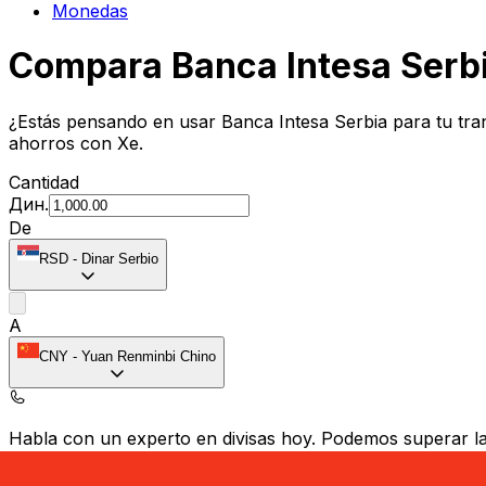
Monedas
Compara Banca Intesa Serb
¿Estás pensando en usar Banca Intesa Serbia para tu tra
ahorros con Xe.
Cantidad
Дин.
De
RSD
-
Dinar Serbio
A
CNY
-
Yuan Renminbi Chino
Habla con un experto en divisas hoy.
Podemos superar las
Programar una llamada