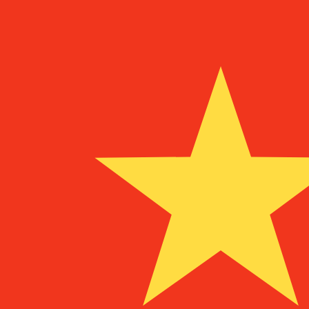
Proveedor
Tipo de cambio
Comisión de transferencia
Actualmente no tenemos datos para esta divisa.
Actualmente no tenemos datos para esta divisa.
Más información sobre cómo recopilamos estas tasas