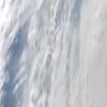
Particulares
Negocio
Plataforma
ES-US
Iniciar sesión
Registrarse
Ayuda
Obtenga la aplicación
Alternar menú
Home