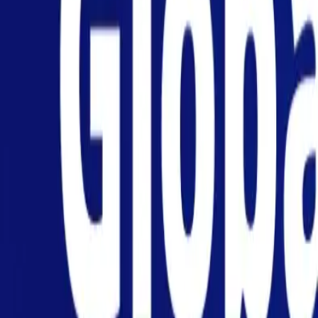
Particulares
Negocio
Plataforma
ES-US
Iniciar sesión
Registrarse
Ayuda
Obtenga la aplicación
Alternar menú
Home