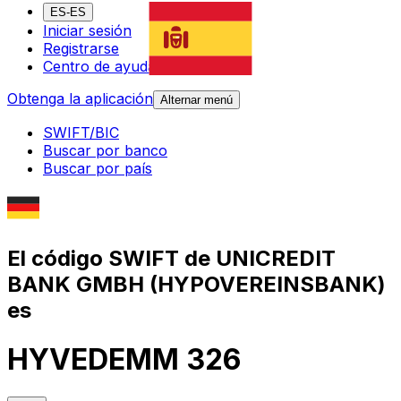
ES-ES
Iniciar sesión
Registrarse
Centro de ayuda
Obtenga la aplicación
Alternar menú
SWIFT/BIC
Buscar por banco
Buscar por país
El código SWIFT de UNICREDIT
BANK GMBH (HYPOVEREINSBANK)
es
HYVEDEMM 326