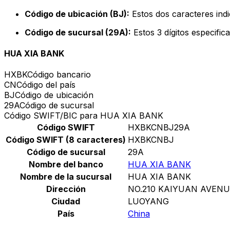
Código de ubicación (BJ):
Estos dos caracteres indi
Código de sucursal (29A):
Estos 3 dígitos especific
HUA XIA BANK
HXBK
Código bancario
CN
Código del país
BJ
Código de ubicación
29A
Código de sucursal
Código SWIFT/BIC para HUA XIA BANK
Código SWIFT
HXBKCNBJ29A
Código SWIFT (8 caracteres)
HXBKCNBJ
Código de sucursal
29A
Nombre del banco
HUA XIA BANK
Nombre de la sucursal
HUA XIA BANK
Dirección
NO.210 KAIYUAN AVEN
Ciudad
LUOYANG
País
China